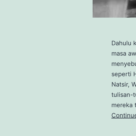
Dahulu k
masa aw
menyebu
seperti 
Natsir,
tulisan
mereka 
Continu