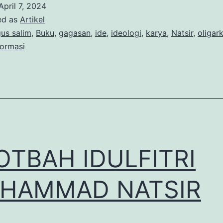
April 7, 2024
Pikiran:Tantangan
ed as
Artikel
Politik
us salim
,
Buku
,
gagasan
,
ide
,
ideologi
,
karya
,
Natsir
,
oligark
formasi
Indonesia
Kontemporer
OTBAH IDULFITRI
HAMMAD NATSIR