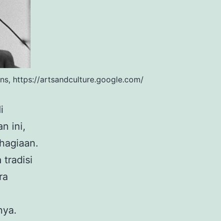
s, https://artsandculture.google.com/
i
n ini,
hagiaan.
tradisi
ra
nya.