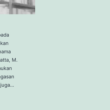
pada
akan
-nama
atta, M.
mukan
agasan
 juga…