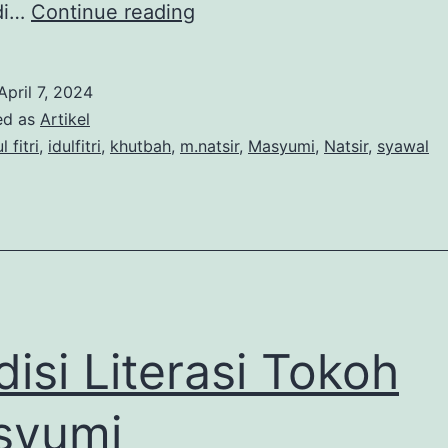
KHOTBAH
di…
Continue reading
IDULFITRI
MOHAMMAD
April 7, 2024
NATSIR
ed as
Artikel
l fitri
,
idulfitri
,
khutbah
,
m.natsir
,
Masyumi
,
Natsir
,
syawal
disi Literasi Tokoh
syumi