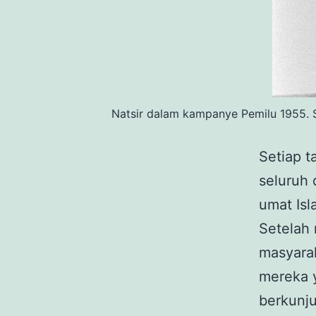
Natsir dalam kampanye Pemilu 1955. S
Setiap t
seluruh 
umat Isl
Setelah 
masyarak
mereka 
berkunju