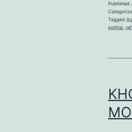
Published
Categoriz
Tagged
Ag
politisi
,
re
KH
MO