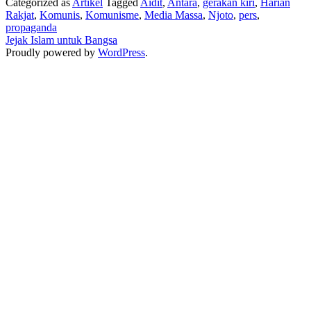
Categorized as
Artikel
Tagged
Aidit
,
Antara
,
gerakan kiri
,
Harian
Propaga
Rakjat
,
Komunis
,
Komunisme
,
Media Massa
,
Njoto
,
pers
,
propaganda
Jejak Islam untuk Bangsa
Proudly powered by
WordPress
.