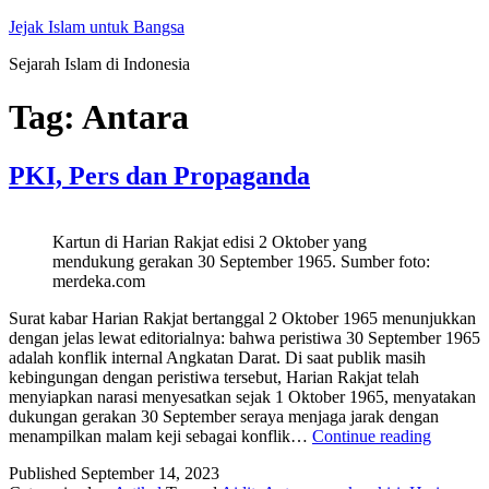
Skip
Jejak Islam untuk Bangsa
to
Sejarah Islam di Indonesia
content
Tag:
Antara
PKI, Pers dan Propaganda
Kartun di Harian Rakjat edisi 2 Oktober yang
mendukung gerakan 30 September 1965. Sumber foto:
merdeka.com
Surat kabar Harian Rakjat bertanggal 2 Oktober 1965 menunjukkan
dengan jelas lewat editorialnya: bahwa peristiwa 30 September 1965
adalah konflik internal Angkatan Darat. Di saat publik masih
kebingungan dengan peristiwa tersebut, Harian Rakjat telah
menyiapkan narasi menyesatkan sejak 1 Oktober 1965, menyatakan
dukungan gerakan 30 September seraya menjaga jarak dengan
PKI,
menampilkan malam keji sebagai konflik…
Continue reading
Pers
Published
September 14, 2023
dan