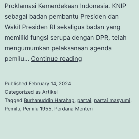
Proklamasi Kemerdekaan Indonesia. KNIP
sebagai badan pembantu Presiden dan
Wakil Presiden RI sekaligus badan yang
memiliki fungsi serupa dengan DPR, telah
mengumumkan pelaksanaan agenda
Sosok
pemilu…
Continue reading
di
Balik
Published
February 14, 2024
Pemilu
Categorized as
Artikel
1955:
Tagged
Burhanuddin Harahap
,
partai
,
partai masyumi
,
Pemilu
,
Pemilu 1955
,
Perdana Menteri
Jejak
Burhanuddin
Harahap