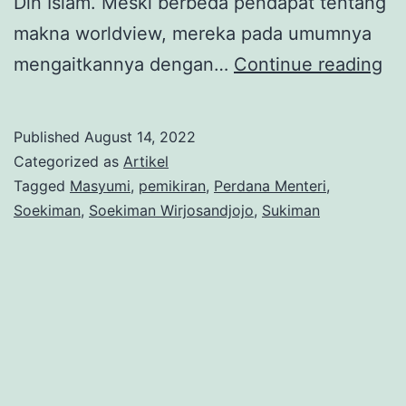
Din Islam. Meski berbeda pendapat tentang
makna worldview, mereka pada umumnya
Ko
mengaitkannya dengan…
Continue reading
Pa
Al
Published
August 14, 2022
So
Categorized as
Artikel
Wi
Tagged
Masyumi
,
pemikiran
,
Perdana Menteri
,
Soekiman
,
Soekiman Wirjosandjojo
,
Sukiman