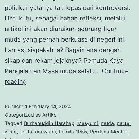
politik, nyatanya tak lepas dari kontroversi.
Untuk itu, sebagai bahan refleksi, melalui
artikel ini akan diuraikan seorang figur
muda yang pernah berkuasa di negeri ini.
Lantas, siapakah ia? Bagaimana dengan
sikap dan rekam jejaknya? Pemuda Kaya
Pengalaman Masa muda selalu…
Continue
Muda,
reading
Kuasa
dan
Published
February 14, 2024
Beretika:
Categorized as
Artikel
Jejak
Tagged
Burhanuddin Harahap
,
Masyumi
,
muda
,
partai
islam
,
partai masyumi
,
Pemilu 1955
,
Perdana Menteri
,
Burhanuddin