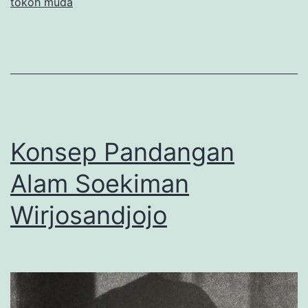
tokoh muda
Harahap
(1)
Konsep Pandangan
Alam Soekiman
Wirjosandjojo