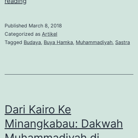
HSBI
reading
dan
Ikhtiar
Published
March 8, 2018
Kebudayaan
Categorized as
Artikel
Tagged
Budaya
,
Buya Hamka
,
Muhammadiyah
,
Sastra
Dari Kairo Ke
Minangkabau: Dakwah
Muhammadiyah di