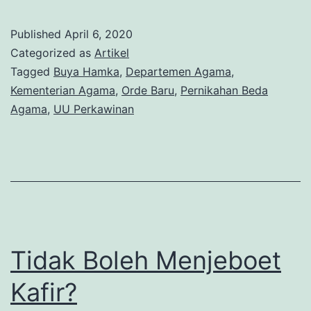
Undang
Perkawinan,
Published
April 6, 2020
Sebuah
Categorized as
Artikel
Potret
Tagged
Buya Hamka
,
Departemen Agama
,
Kementerian Agama
,
Orde Baru
,
Pernikahan Beda
Hubungan
Agama
,
UU Perkawinan
Islam
dan
Negara
Tidak Boleh Menjeboet
Kafir?