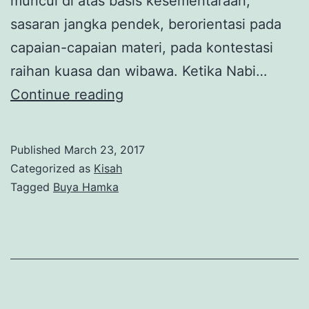
muncul di atas basis kesementaraan,
sasaran jangka pendek, berorientasi pada
capaian-capaian materi, pada kontestasi
raihan kuasa dan wibawa. Ketika Nabi…
Abadinya
Continue reading
Persahabatan:
Hamka
Published
March 23, 2017
dan
Categorized as
Kisah
Hasmi
Tagged
Buya Hamka