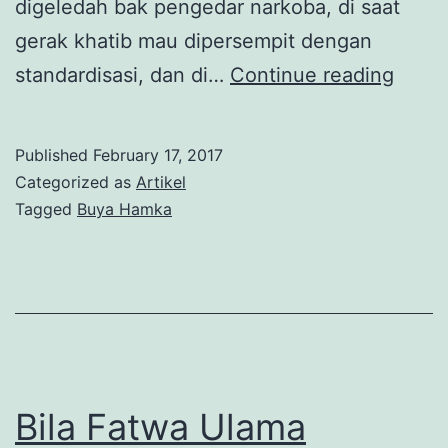
digeledah bak pengedar narkoba, di saat
gerak khatib mau dipersempit dengan
Wiba
standardisasi, dan di…
Continue reading
Dakw
Buya
Published
February 17, 2017
Hamk
Categorized as
Artikel
Tagged
Buya Hamka
Bila Fatwa Ulama