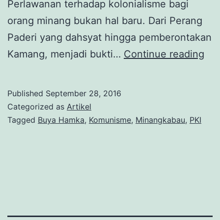
Perlawanan terhadap kolonialisme bagi
orang minang bukan hal baru. Dari Perang
Paderi yang dahsyat hingga pemberontakan
Ka
Kamang, menjadi bukti…
Continue reading
Me
di
Published
September 28, 2016
Ra
Categorized as
Artikel
Mi
Tagged
Buya Hamka
,
Komunisme
,
Minangkabau
,
PKI
(1):
Dar
Ref
ke
Isl