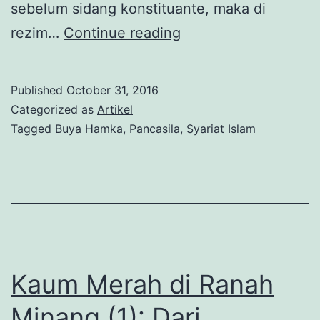
sebelum sidang konstituante, maka di
Buya
rezim…
Continue reading
Hamka
dan
Published
October 31, 2016
Pancasila
Categorized as
Artikel
Tagged
Buya Hamka
,
Pancasila
,
Syariat Islam
Kaum Merah di Ranah
Minang (1): Dari