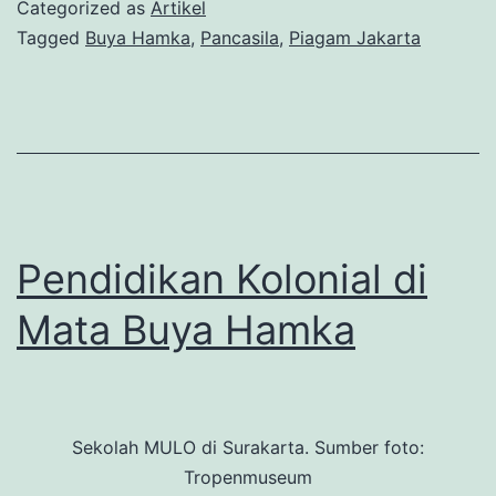
Piagam
Categorized as
Artikel
Jakarta
Tagged
Buya Hamka
,
Pancasila
,
Piagam Jakarta
di
Mata
Hamka
Pendidikan Kolonial di
Mata Buya Hamka
Sekolah MULO di Surakarta. Sumber foto:
Tropenmuseum