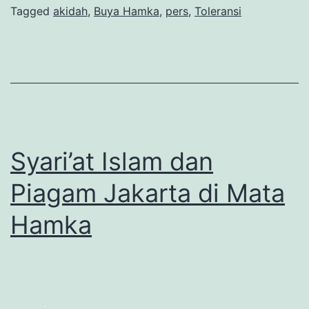
Tagged
akidah
,
Buya Hamka
,
pers
,
Toleransi
Syari’at Islam dan
Piagam Jakarta di Mata
Hamka