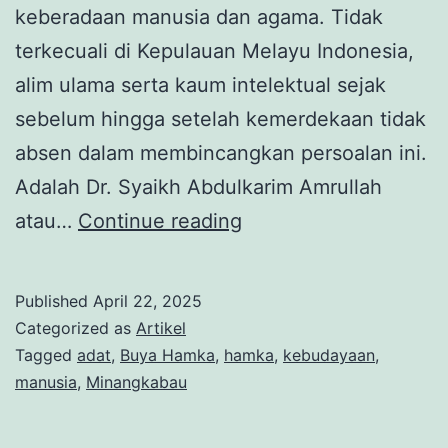
keberadaan manusia dan agama. Tidak
terkecuali di Kepulauan Melayu Indonesia,
alim ulama serta kaum intelektual sejak
sebelum hingga setelah kemerdekaan tidak
absen dalam membincangkan persoalan ini.
Adalah Dr. Syaikh Abdulkarim Amrullah
Buya
atau…
Continue reading
Hamka
Mengulas
Published
April 22, 2025
Keberadaan
Categorized as
Artikel
Manusia
Tagged
adat
,
Buya Hamka
,
hamka
,
kebudayaan
,
manusia
,
Minangkabau
dan
Agama