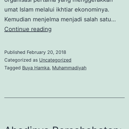
umat Islam melalui ikhtiar ekonominya.
Kemudian menjelma menjadi salah satu…
Dari
Continue reading
Kairo
Ke
Published
February 20, 2018
Minangkabau:
Categorized as
Uncategorized
Dakwah
Tagged
Buya Hamka
,
Muhammadiyah
Muhammadiyah
di
Minangkabau