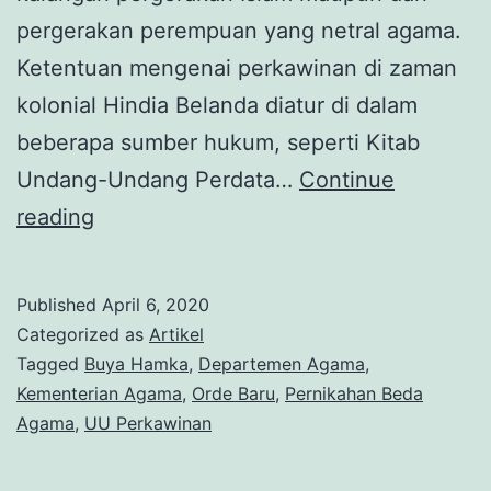
pergerakan perempuan yang netral agama.
Ketentuan mengenai perkawinan di zaman
kolonial Hindia Belanda diatur di dalam
beberapa sumber hukum, seperti Kitab
Undang-Undang Perdata…
Continue
Undang-
reading
Undang
Perkawinan,
Published
April 6, 2020
Sebuah
Categorized as
Artikel
Potret
Tagged
Buya Hamka
,
Departemen Agama
,
Kementerian Agama
,
Orde Baru
,
Pernikahan Beda
Hubungan
Agama
,
UU Perkawinan
Islam
dan