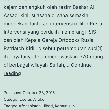
kejam dan angkuh oleh rezim Bashar Al
Assad, kini, suasana di sana semakin
mencekam lantaran intervensi militer Rusia.
Intervensi yang berdalih memerangi ISIS
dan oleh Kepala Gereja Ortodoks Rusia,
Patriarch Kirill, disebut pertempuran suci[1]
itu, nyatanya telah menewaskan 370 orang
di berbagai wilayah Suriah,…
Continue
Dari
reading
Indonesia
untuk
Published
October 28, 2015
Mujahidin
Categorized as
Artikel
Tagged
Afghanistan
,
Jihad
,
Komunis
,
NU