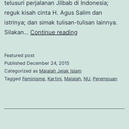
telusuri perjalanan Jilbab di Indonesia;
reguk kisah cinta H. Agus Salim dan
istrinya; dan simak tulisan-tulisan lainnya.
Majalah
Silakan…
Continue reading
Jejak
Islam
Featured post
No.
Published
December 24, 2015
2:
Categorized as
Majalah Jejak Islam
Tagged
Feminisme
,
Kartini
,
Majalah
,
NU
,
Perempuan
Kiprah
Muslimah
di
Panggung
Sejarah