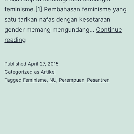
feminisme.[1] Pembahasan feminisme yang
satu tarikan nafas dengan kesetaraan
gender memang mengundang…
Continue
Nyai
reading
Khoiriyah
Hasyim:
Published
April 27, 2015
Ulama
Categorized as
Artikel
Perempuan
Tagged
Feminisme
,
NU
,
Perempuan
,
Pesantren
yang
Terlupakan