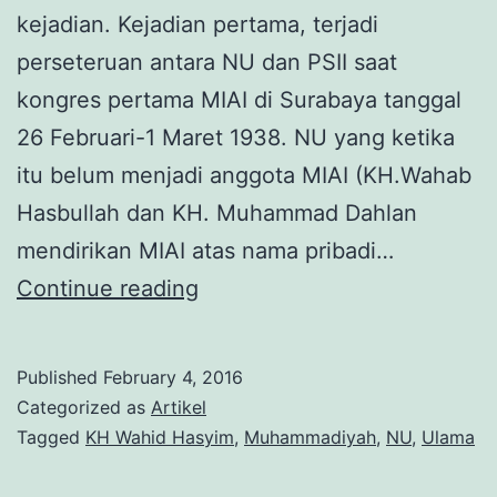
kejadian. Kejadian pertama, terjadi
perseteruan antara NU dan PSII saat
kongres pertama MIAI di Surabaya tanggal
26 Februari-1 Maret 1938. NU yang ketika
itu belum menjadi anggota MIAI (KH.Wahab
Hasbullah dan KH. Muhammad Dahlan
mendirikan MIAI atas nama pribadi…
MIAI:
Continue reading
Ketika
Umat
Published
February 4, 2016
Islam
Categorized as
Artikel
Bersatu
Tagged
KH Wahid Hasyim
,
Muhammadiyah
,
NU
,
Ulama
(Bagian