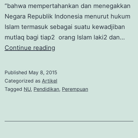
“bahwa mempertahankan dan menegakkan
Negara Republik Indonesia menurut hukum
Islam termasuk sebagai suatu kewadjiban
mutlaq bagi tiap2 orang Islam laki2 dan…
Muslimaat
Continue reading
NU:
Dedikasi
Published
May 8, 2015
untuk
Categorized as
Artikel
Negeri
Tagged
NU
,
Pendidikan
,
Perempuan