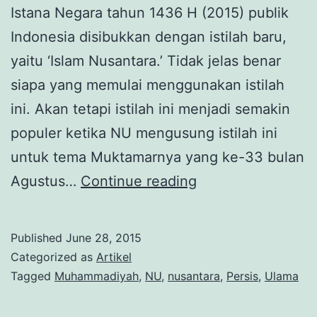
Istana Negara tahun 1436 H (2015) publik
Indonesia disibukkan dengan istilah baru,
yaitu ‘Islam Nusantara.’ Tidak jelas benar
siapa yang memulai menggunakan istilah
ini. Akan tetapi istilah ini menjadi semakin
populer ketika NU mengusung istilah ini
untuk tema Muktamarnya yang ke-33 bulan
Menelisik
Agustus…
Continue reading
‘Islam
Nusantara’
Published
June 28, 2015
Categorized as
Artikel
Tagged
Muhammadiyah
,
NU
,
nusantara
,
Persis
,
Ulama