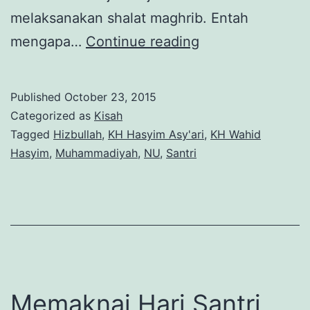
melaksanakan shalat maghrib. Entah
Bakti
mengapa…
Continue reading
Santri
untuk
Published
October 23, 2015
Negeri:
Categorized as
Kisah
Fatwa
Tagged
Hizbullah
,
KH Hasyim Asy'ari
,
KH Wahid
Hasyim
,
Muhammadiyah
,
NU
,
Santri
Jihad
sang
Kyai
Memaknai Hari Santri