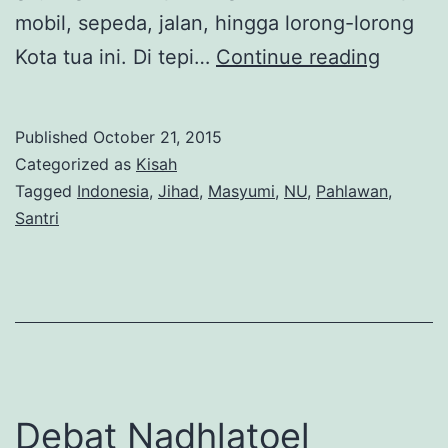
mobil, sepeda, jalan, hingga lorong-lorong
Elegi
Kota tua ini. Di tepi…
Continue reading
10
Novem
Published
October 21, 2015
dan
Categorized as
Kisah
Resolu
Tagged
Indonesia
,
Jihad
,
Masyumi
,
NU
,
Pahlawan
,
Santri
Jihad
yang
Ter(di)
Debat Nadhlatoel