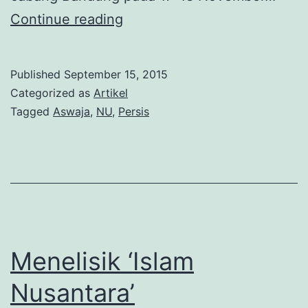
Debat
Continue reading
Nadhlatoel
Oelama
Published
September 15, 2015
(NO)
Categorized as
Artikel
dan
Tagged
Aswaja
,
NU
,
Persis
Persatoean
Islam
(Persis)
:
Pendapat
yang
Menelisik ‘Islam
Bersilang,
Nusantara’
Hati