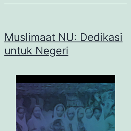
itu
agama.
Nusantara
Muslimaat NU: Dedikasi
itu
budaya.”
untuk Negeri