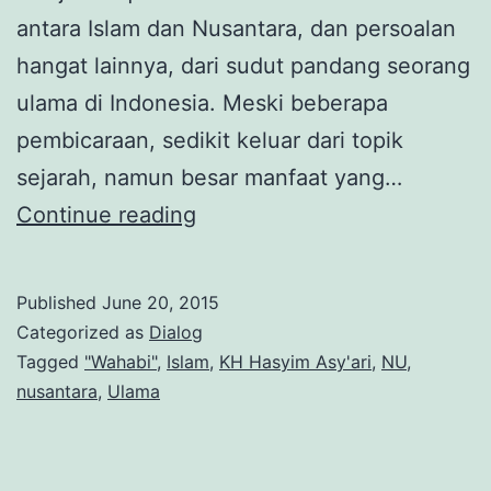
antara Islam dan Nusantara, dan persoalan
hangat lainnya, dari sudut pandang seorang
ulama di Indonesia. Meski beberapa
pembicaraan, sedikit keluar dari topik
sejarah, namun besar manfaat yang…
Prof.
Continue reading
Dr.
KH.
Published
June 20, 2015
Ali
Categorized as
Dialog
Mustafa
Tagged
"Wahabi"
,
Islam
,
KH Hasyim Asy'ari
,
NU
,
nusantara
,
Ulama
Ya’qub
:
“Islam