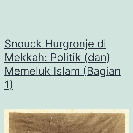
Isl
(B
2)
Snouck Hurgronje di
Mekkah: Politik (dan)
Memeluk Islam (Bagian
1)