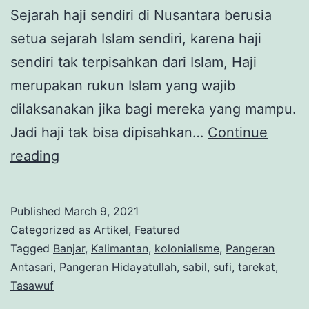
Sejarah haji sendiri di Nusantara berusia
setua sejarah Islam sendiri, karena haji
sendiri tak terpisahkan dari Islam, Haji
merupakan rukun Islam yang wajib
dilaksanakan jika bagi mereka yang mampu.
Jadi haji tak bisa dipisahkan…
Continue
Haji
reading
dan
Perlawanan
Published
March 9, 2021
dalam
Categorized as
Artikel
,
Featured
Perang
Tagged
Banjar
,
Kalimantan
,
kolonialisme
,
Pangeran
Antasari
,
Pangeran Hidayatullah
,
sabil
,
sufi
,
tarekat
,
Banjar
Tasawuf
(1859-