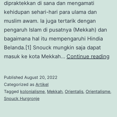
dipraktekkan di sana dan mengamati
kehidupan sehari-hari para ulama dan
muslim awam. Ia juga tertarik dengan
pengaruh Islam di pusatnya (Mekkah) dan
bagaimana hal itu mempengaruhi Hindia
Belanda.[1] Snouck mungkin saja dapat
Sn
masuk ke kota Mekkah…
Continue reading
Hu
di
Published
August 20, 2022
Me
Categorized as
Artikel
Pol
Tagged
kolonialisme
,
Mekkah
,
Orientalis
,
Orientalisme
,
Snouck Hurgronje
(da
Me