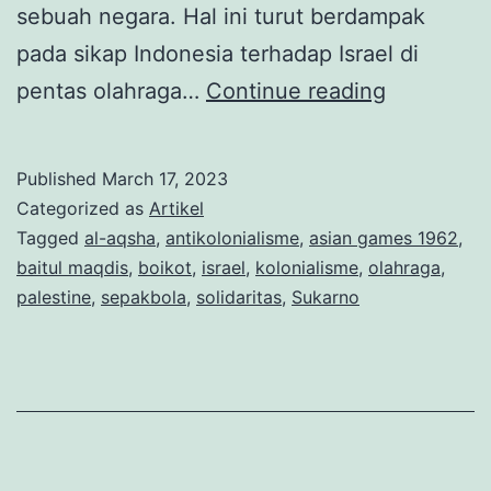
sebuah negara. Hal ini turut berdampak
pada sikap Indonesia terhadap Israel di
Solidarita
pentas olahraga…
Continue reading
Indonesia
Palestina:
Published
March 17, 2023
Membela
Categorized as
Artikel
Palestina
Tagged
al-aqsha
,
antikolonialisme
,
asian games 1962
,
baitul maqdis
,
boikot
,
israel
,
kolonialisme
,
olahraga
,
di
palestine
,
sepakbola
,
solidaritas
,
Sukarno
Pentas
Olahraga
(5)