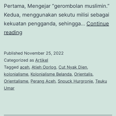
Pertama, Mengejar “gerombolan muslimin.”
Kedua, menggunakan sekutu milisi sebagai
kekuatan pengganda, sehingga…
Continue
Perjuangan
reading
Teuku
Umar:
Published
November 25, 2022
‘Pengkhianatan’
Categorized as
Artikel
Teuku
Tagged
aceh
,
Atjeh Oorlog
,
Cut Nyak Dien
,
kolonialisme
,
Kolonialisme Belanda
,
Orientalis
,
Umar
Orientalisme
,
Perang Aceh
,
Snouck Hurgronje
,
Teuku
(3)
Umar