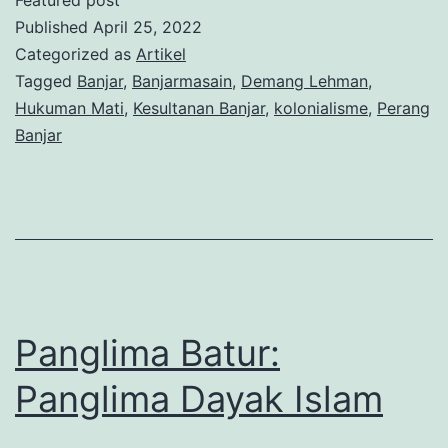
Lehm
Published
April 25, 2022
di
Categorized as
Artikel
Tagged
Banjar
,
Banjarmasain
,
Demang Lehman
,
Tian
Hukuman Mati
,
Kesultanan Banjar
,
kolonialisme
,
Perang
Gant
Banjar
Panglima Batur:
Panglima Dayak Islam