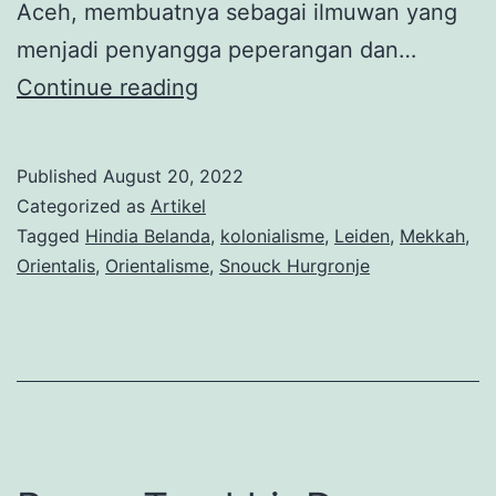
Aceh, membuatnya sebagai ilmuwan yang
menjadi penyangga peperangan dan…
Snouck
Continue reading
Hurgronje
di
Published
August 20, 2022
Mekkah:
Categorized as
Artikel
Politik
Tagged
Hindia Belanda
,
kolonialisme
,
Leiden
,
Mekkah
,
Orientalis
,
Orientalisme
,
Snouck Hurgronje
(dan)
Memeluk
Islam
(Bagian
1)