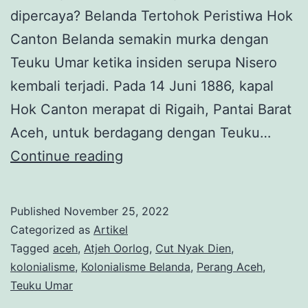
dipercaya? Belanda Tertohok Peristiwa Hok
Canton Belanda semakin murka dengan
Teuku Umar ketika insiden serupa Nisero
kembali terjadi. Pada 14 Juni 1886, kapal
Hok Canton merapat di Rigaih, Pantai Barat
Aceh, untuk berdagang dengan Teuku…
Perjuangan
Continue reading
Teuku
Umar:
Published
November 25, 2022
Tunduk
Categorized as
Artikel
pada
Tagged
aceh
,
Atjeh Oorlog
,
Cut Nyak Dien
,
kolonialisme
,
Kolonialisme Belanda
,
Perang Aceh
,
Belanda
Teuku Umar
(2)