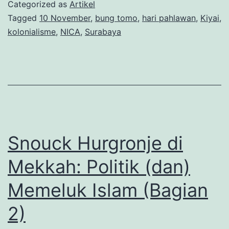
Takbir
Categorized as
Artikel
Bung
Tagged
10 November
,
bung tomo
,
hari pahlawan
,
Kiyai
,
kolonialisme
,
NICA
,
Surabaya
Tomo
Snouck Hurgronje di
Mekkah: Politik (dan)
Memeluk Islam (Bagian
2)