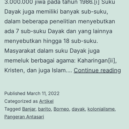
3.000.000 jiwa pada tahun 1986.[i] Suku
Dayak juga memiliki banyak sub-suku,
dalam beberapa penelitian menyebutkan
ada 7 sub-suku Dayak dan yang lainnya
menyebutkan hingga 18 sub-suku.
Masyarakat dalam suku Dayak juga
memeluk berbagai agama: Kaharingan[ii],
Pa
Kristen, dan juga Islam.…
Continue reading
Bat
Pa
Published
March 11, 2022
Da
Categorized as
Artikel
Isl
Tagged
Banjar
,
barito
,
Borneo
,
dayak
,
kolonialisme
,
Pangeran Antasari