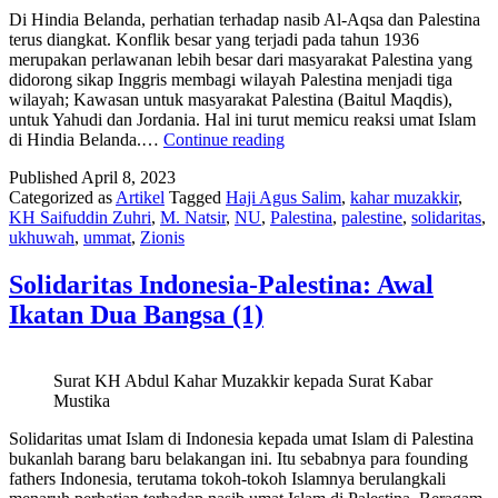
Di Hindia Belanda, perhatian terhadap nasib Al-Aqsa dan Palestina
terus diangkat. Konflik besar yang terjadi pada tahun 1936
merupakan perlawanan lebih besar dari masyarakat Palestina yang
didorong sikap Inggris membagi wilayah Palestina menjadi tiga
wilayah; Kawasan untuk masyarakat Palestina (Baitul Maqdis),
untuk Yahudi dan Jordania. Hal ini turut memicu reaksi umat Islam
Solidaritas
di Hindia Belanda.…
Continue reading
Indonesia-
Published
April 8, 2023
Palestina:
Categorized as
Artikel
Tagged
Haji Agus Salim
,
kahar muzakkir
,
Aksi
KH Saifuddin Zuhri
,
M. Natsir
,
NU
,
Palestina
,
palestine
,
solidaritas
,
Ormas
ukhuwah
,
ummat
,
Zionis
Islam
di
Tanah
Solidaritas Indonesia-Palestina: Awal
Air
Ikatan Dua Bangsa (1)
(2)
Surat KH Abdul Kahar Muzakkir kepada Surat Kabar
Mustika
Solidaritas umat Islam di Indonesia kepada umat Islam di Palestina
bukanlah barang baru belakangan ini. Itu sebabnya para founding
fathers Indonesia, terutama tokoh-tokoh Islamnya berulangkali