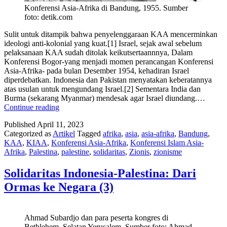
Konferensi Asia-Afrika di Bandung, 1955. Sumber
foto: detik.com
Sulit untuk ditampik bahwa penyelenggaraan KAA mencerminkan
ideologi anti-kolonial yang kuat.[1] Israel, sejak awal sebelum
pelaksanaan KAA sudah ditolak keikutsertaannnya, Dalam
Konferensi Bogor-yang menjadi momen perancangan Konferensi
Asia-Afrika- pada bulan Desember 1954, kehadiran Israel
diperdebatkan. Indonesia dan Pakistan menyatakan keberatannya
atas usulan untuk mengundang Israel.[2] Sementara India dan
Burma (sekarang Myanmar) mendesak agar Israel diundang.…
Solidaritas
Continue reading
Indonesia-
Published
April 11, 2023
Palestina:
Categorized as
Artikel
Tagged
afrika
,
asia
,
asia-afrika
,
Bandung
,
Solidaritas
KAA
,
KIAA
,
Konferensi Asia-Afrika
,
Konferensi Islam Asia-
dari
Afrika
,
Palestina
,
palestine
,
solidaritas
,
Zionis
,
zionisme
Negara
Asia-
Afrika
Solidaritas Indonesia-Palestina: Dari
(4)
Ormas ke Negara (3)
Ahmad Subardjo dan para peserta kongres di
Bethlehem, Selatan Yerusalem. Sumber foto: Ahmad