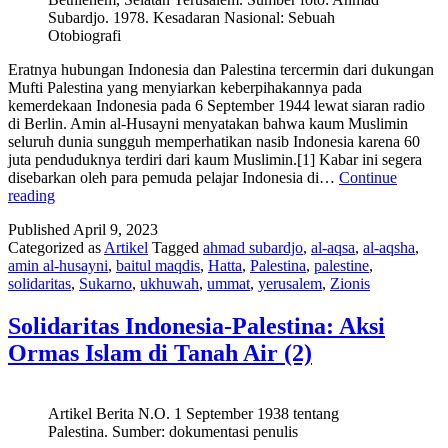
Subardjo. 1978. Kesadaran Nasional: Sebuah
Otobiografi
Eratnya hubungan Indonesia dan Palestina tercermin dari dukungan
Mufti Palestina yang menyiarkan keberpihakannya pada
kemerdekaan Indonesia pada 6 September 1944 lewat siaran radio
di Berlin. Amin al-Husayni menyatakan bahwa kaum Muslimin
seluruh dunia sungguh memperhatikan nasib Indonesia karena 60
juta penduduknya terdiri dari kaum Muslimin.[1] Kabar ini segera
disebarkan oleh para pemuda pelajar Indonesia di…
Continue
Solidaritas
reading
Indonesia-
Published
April 9, 2023
Palestina:
Categorized as
Artikel
Tagged
ahmad subardjo
,
al-aqsa
,
al-aqsha
,
Dari
amin al-husayni
,
baitul maqdis
,
Hatta
,
Palestina
,
palestine
,
Ormas
solidaritas
,
Sukarno
,
ukhuwah
,
ummat
,
yerusalem
,
Zionis
ke
Negara
(3)
Solidaritas Indonesia-Palestina: Aksi
Ormas Islam di Tanah Air (2)
Artikel Berita N.O. 1 September 1938 tentang
Palestina. Sumber: dokumentasi penulis