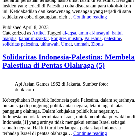
menaruh perhatian terhadap nasib umat Islam di Palestina. Beragam
insiden yang terjadi di Palestina coba disuarakan para tokoh-tokoh
ini. Ketidakadilan dan kesewenang-wenangan yang terjadi di sana
Solidaritas
setidaknya coba digaungkan oleh…
Continue reading
Indonesia-
Published
April 8, 2023
Palestina:
Categorized as
Artikel
Tagged
al-aqsa
,
amin al-husayni
,
baitul
Awal
maqdis
,
kahar muzakkir
,
kongres muslim
,
Palestina
,
palestine
,
Ikatan
solidritas palestina
,
ukhuwah
,
Umat
,
ummah
,
Zionis
Dua
Bangsa
(1)
Solidaritas Indonesia-Palestina: Membela
Palestina di Pentas Olahraga (5)
Api Asian Games 1962 di Jakarta. Sumber foto:
detik.com
Keberpihakan Republik Indonesia pada Palestina, dalam sejarahnya,
bukan saja di panggung politik antar negara, tetapi juga di atas
panggung olahraga. Dalam kebijakan politik luar negerinya,
Indonesia menolak permintaan Israel, untuk membuka perwakilan di
Indonesia,[1] yang artinya tidak mengakui entitas Israel sebagai
sebuah negara. Hal ini turut berdampak pada sikap Indonesia
Solidaritas
terhadap Israel di pentas olahraga…
Continue reading