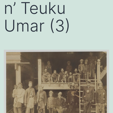
n’ Teuku
Umar (3)