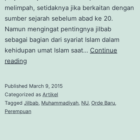
melimpah, setidaknya jika berkaitan dengan
sumber sejarah sebelum abad ke 20.
Namun mengingat pentingnya jilbab
sebagai bagian dari syariat Islam dalam
kehidupan umat Islam saat…
Continue
Perjuangan
reading
Panjang
Jilbab
Published
March 9, 2015
di
Categorized as
Artikel
Indonesia
Tagged
Jilbab
,
Muhammadiyah
,
NU
,
Orde Baru
,
Perempuan