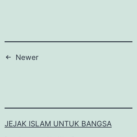
Hasyim
Posts
Newer
pagination
JEJAK ISLAM UNTUK BANGSA