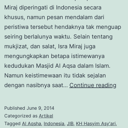
Miraj diperingati di Indonesia secara
khusus, namun pesan mendalam dari
peristiwa tersebut hendaknya tak menguap
seiring berlalunya waktu. Selain tentang
mukjizat, dan salat, Isra Miraj juga
mengungkapkan betapa istimewanya
kedudukan Masjid Al Aqsa dalam Islam.
Namun keistimewaan itu tidak sejalan
NU,
dengan nasibnya saat…
Continue reading
Indo
dan
Published
June 9, 2014
Pale
Categorized as
Artikel
Tagged
Al Aqsha
,
Indonesia
,
JIB
,
KH Hasyim Asy'ari
,