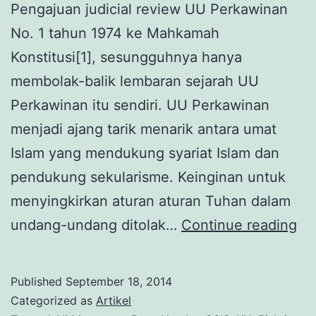
Pengajuan judicial review UU Perkawinan
No. 1 tahun 1974 ke Mahkamah
Konstitusi[1], sesungguhnya hanya
membolak-balik lembaran sejarah UU
Perkawinan itu sendiri. UU Perkawinan
menjadi ajang tarik menarik antara umat
Islam yang mendukung syariat Islam dan
pendukung sekularisme. Keinginan untuk
menyingkirkan aturan aturan Tuhan dalam
Pe
undang-undang ditolak…
Continue reading
Pa
U
Published
September 18, 2014
Pe
Categorized as
Artikel