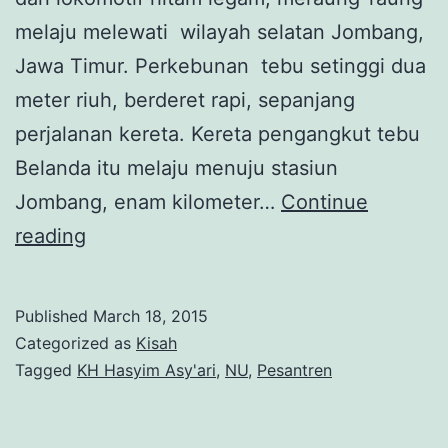
melaju melewati wilayah selatan Jombang,
Jawa Timur. Perkebunan tebu setinggi dua
meter riuh, berderet rapi, sepanjang
perjalanan kereta. Kereta pengangkut tebu
Belanda itu melaju menuju stasiun
Jombang, enam kilometer…
Continue
Sehari
reading
Bersama
Hadratus
Published
March 18, 2015
Syaikh
Categorized as
Kisah
KH
Tagged
KH Hasyim Asy'ari
,
NU
,
Pesantren
Hasyim
Asy’ari