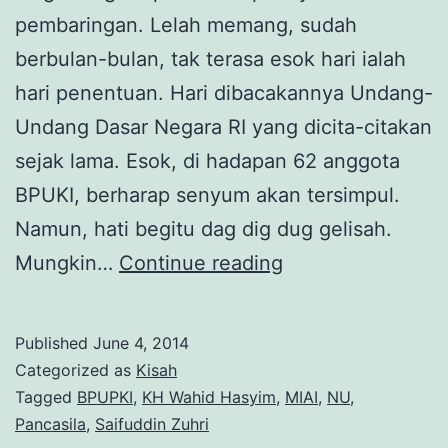
pembaringan. Lelah memang, sudah
berbulan-bulan, tak terasa esok hari ialah
hari penentuan. Hari dibacakannya Undang-
Undang Dasar Negara RI yang dicita-citakan
sejak lama. Esok, di hadapan 62 anggota
BPUKI, berharap senyum akan tersimpul.
Namun, hati begitu dag dig dug gelisah.
Mengenang
Mungkin…
Continue reading
KH
Wahid
Published
June 4, 2014
Hasyim
Categorized as
Kisah
(1
Tagged
BPUPKI
,
KH Wahid Hasyim
,
MIAI
,
NU
,
Pancasila
,
Saifuddin Zuhri
Juni: