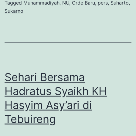
MASA
Tagged
Muhammadiyah
,
NU
,
Orde Baru
,
pers
,
Suharto
,
Sukarno
SILAM
Sehari Bersama
Hadratus Syaikh KH
Hasyim Asy’ari di
Tebuireng