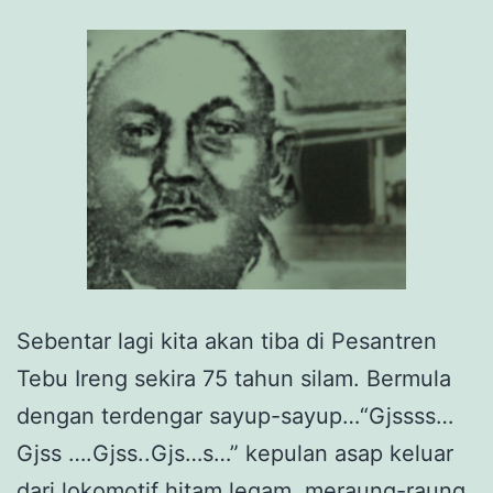
Sebentar lagi kita akan tiba di Pesantren
Tebu Ireng sekira 75 tahun silam. Bermula
dengan terdengar sayup-sayup…“Gjssss…
Gjss ….Gjss..Gjs…s…” kepulan asap keluar
dari lokomotif hitam legam, meraung-raung