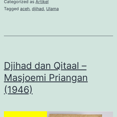
Categorized as
Artikel
di
Tagged
aceh
,
djihad
,
Ulama
Tiro
Djihad dan Qitaal –
Masjoemi Priangan
(1946)