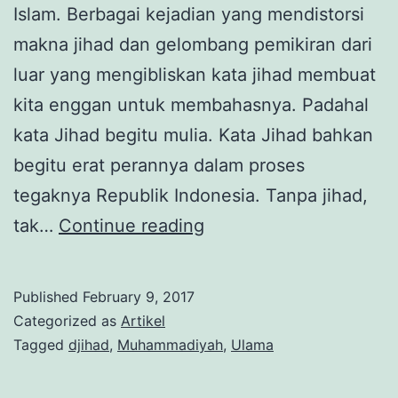
Islam. Berbagai kejadian yang mendistorsi
makna jihad dan gelombang pemikiran dari
luar yang mengibliskan kata jihad membuat
kita enggan untuk membahasnya. Padahal
kata Jihad begitu mulia. Kata Jihad bahkan
begitu erat perannya dalam proses
tegaknya Republik Indonesia. Tanpa jihad,
Jihad
tak…
Continue reading
di
Mata
Published
February 9, 2017
AR
Categorized as
Artikel
Sutan
Tagged
djihad
,
Muhammadiyah
,
Ulama
Mansur