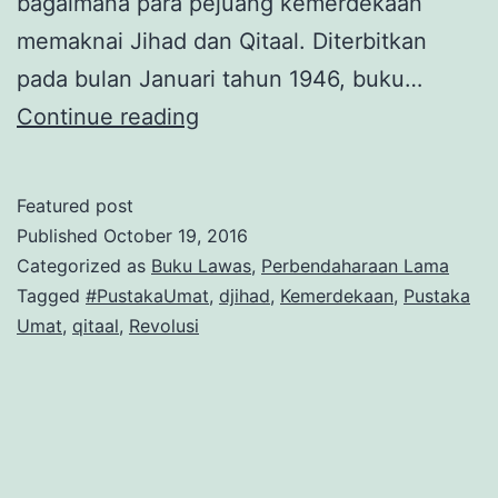
bagaimana para pejuang kemerdekaan
memaknai Jihad dan Qitaal. Diterbitkan
pada bulan Januari tahun 1946, buku…
Djihad
Continue reading
dan
Qitaal
Featured post
–
Published
October 19, 2016
Masjoemi
Categorized as
Buku Lawas
,
Perbendaharaan Lama
Tagged
#PustakaUmat
,
djihad
,
Kemerdekaan
,
Pustaka
Priangan
Umat
,
qitaal
,
Revolusi
(1946)