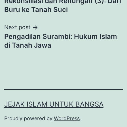
Rekonsiliasi dan Renungan (3): Dari
navigation
Buru ke Tanah Suci
Next post
Pengadilan Surambi: Hukum Islam
di Tanah Jawa
JEJAK ISLAM UNTUK BANGSA
Proudly powered by
WordPress
.