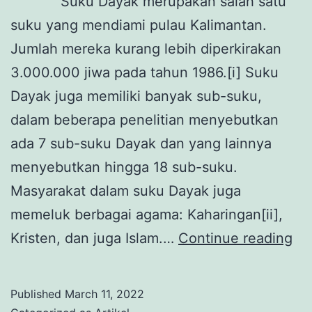
Suku Dayak merupakan salah satu
suku yang mendiami pulau Kalimantan.
Jumlah mereka kurang lebih diperkirakan
3.000.000 jiwa pada tahun 1986.[i] Suku
Dayak juga memiliki banyak sub-suku,
dalam beberapa penelitian menyebutkan
ada 7 sub-suku Dayak dan yang lainnya
menyebutkan hingga 18 sub-suku.
Masyarakat dalam suku Dayak juga
memeluk berbagai agama: Kaharingan[ii],
Pa
Kristen, dan juga Islam.…
Continue reading
Bat
Pa
Published
March 11, 2022
Da