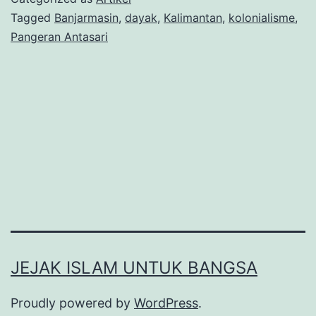
dan
Tagged
Banjarmasin
,
dayak
,
Kalimantan
,
kolonialisme
,
Pangeran Antasari
Perang
Banjar
JEJAK ISLAM UNTUK BANGSA
Proudly powered by
WordPress
.