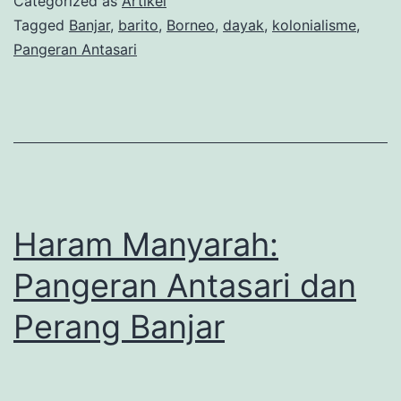
Categorized as
Artikel
Isl
Tagged
Banjar
,
barito
,
Borneo
,
dayak
,
kolonialisme
,
Pangeran Antasari
Haram Manyarah:
Pangeran Antasari dan
Perang Banjar