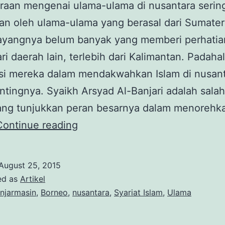
aan mengenai ulama-ulama di nusantara sering
an oleh ulama-ulama yang berasal dari Sumater
ayangnya belum banyak yang memberi perhatia
ri daerah lain, terlebih dari Kalimantan. Padahal
si mereka dalam mendakwahkan Islam di nusant
ntingnya. Syaikh Arsyad Al-Banjari adalah salah
ang tunjukkan peran besarnya dalam menorehka
Syaikh
Continue reading
Arsyad
Al-
August 25, 2015
Banjari:
ed as
Artikel
Ulama
njarmasin
,
Borneo
,
nusantara
,
Syariat Islam
,
Ulama
Pendidik