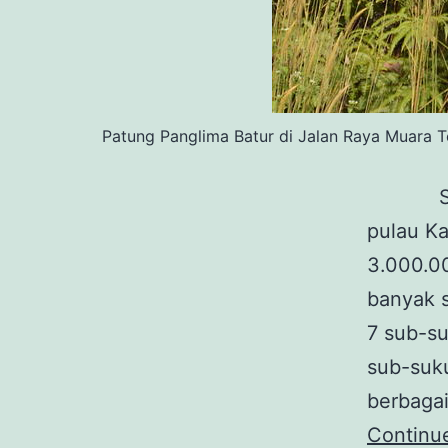
Patung Panglima Batur di Jalan Raya Muara T
Suku D
pulau Ka
3.000.00
banyak 
7 sub-s
sub-suk
berbagai
Continu