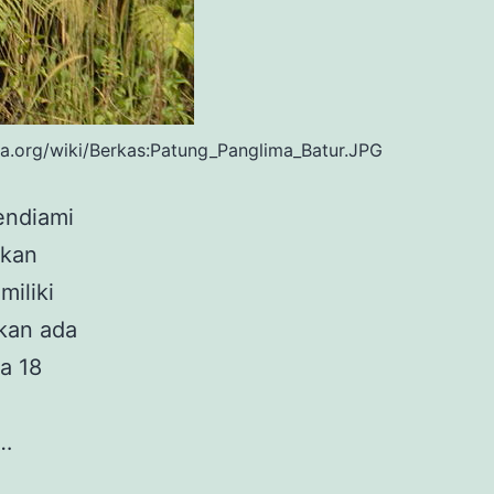
ia.org/wiki/Berkas:Patung_Panglima_Batur.JPG
ndiami
akan
miliki
kan ada
a 18
.…