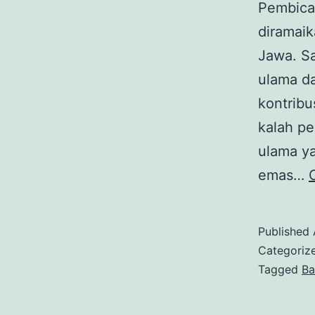
Pembicar
diramaik
Jawa. S
ulama da
kontribu
kalah pe
ulama y
emas…
Published
Categoriz
Tagged
Ba