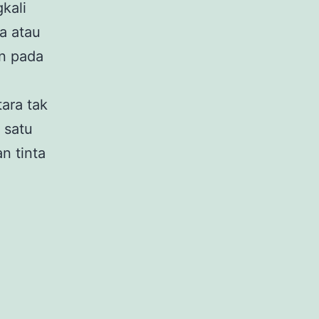
kali
a atau
n pada
ara tak
 satu
n tinta