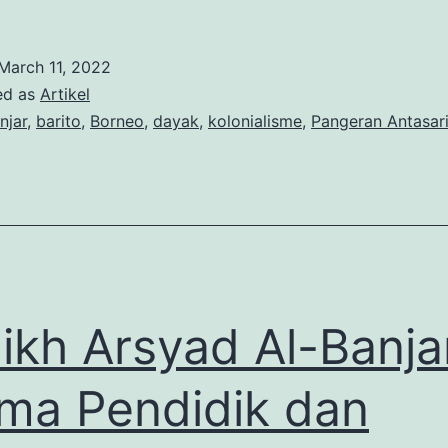
Batur:
Panglima
March 11, 2022
Dayak
ed as
Artikel
Islam
njar
,
barito
,
Borneo
,
dayak
,
kolonialisme
,
Pangeran Antasar
ikh Arsyad Al-Banjar
ma Pendidik dan