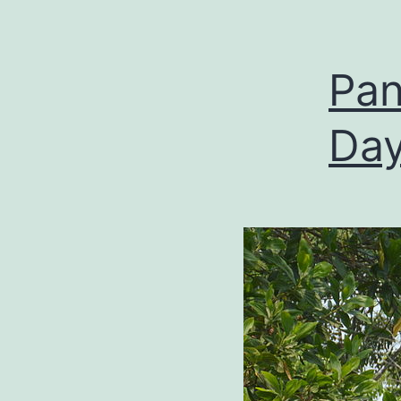
Pan
Day