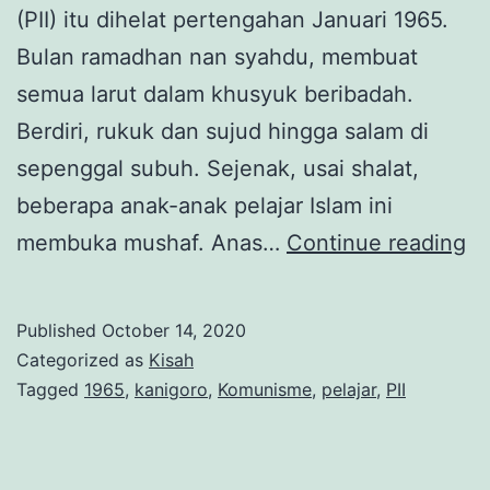
(PII) itu dihelat pertengahan Januari 1965.
Bulan ramadhan nan syahdu, membuat
semua larut dalam khusyuk beribadah.
Berdiri, rukuk dan sujud hingga salam di
sepenggal subuh. Sejenak, usai shalat,
beberapa anak-anak pelajar Islam ini
Pe
membuka mushaf. Anas…
Continue reading
Ka
Ke
Published
October 14, 2020
Al
Categorized as
Kisah
Qu
Tagged
1965
,
kanigoro
,
Komunisme
,
pelajar
,
PII
Ka
Di