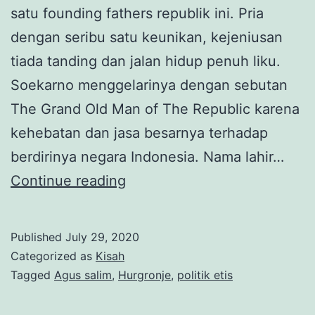
satu founding fathers republik ini. Pria
dengan seribu satu keunikan, kejeniusan
tiada tanding dan jalan hidup penuh liku.
Soekarno menggelarinya dengan sebutan
The Grand Old Man of The Republic karena
kehebatan dan jasa besarnya terhadap
berdirinya negara Indonesia. Nama lahir…
Agus
Continue reading
Salim,
Snouck
Published
July 29, 2020
Hurgronje
Categorized as
Kisah
dan
Tagged
Agus salim
,
Hurgronje
,
politik etis
Doa