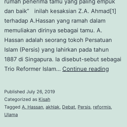
rumah penerima tamu yang paling empuk
dan baik” inilah kesaksian Z.A. Ahmad[1]
terhadap A.Hassan yang ramah dalam
memuliakan dirinya sebagai tamu. A.
Hassan adalah seorang tokoh Persatuan
Islam (Persis) yang lahirkan pada tahun
1887 di Singapura. Ia disebut-sebut sebagai
A.Hass
Trio Reformer Islam…
Continue reading
Pribadi
Simpat
Published
July 26, 2019
Di
Categorized as
Kisah
Balik
Tagged
A. Hassan
,
akhlak
,
Debat
,
Persis
,
reformis
,
Ulama
Kritik
Yang