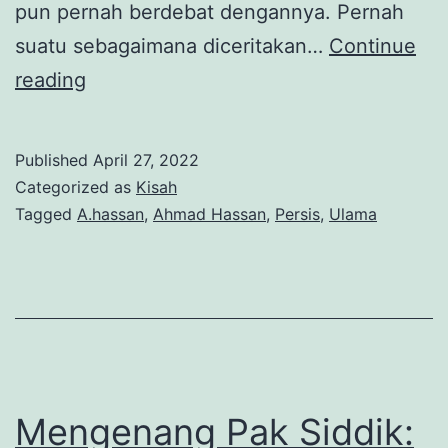
pun pernah berdebat dengannya. Pernah
suatu sebagaimana diceritakan…
Continue
Kisah
reading
Unik
Dibalik
Published
April 27, 2022
Amputasi
Categorized as
Kisah
Kaki
Tagged
A.hassan
,
Ahmad Hassan
,
Persis
,
Ulama
A.
Hassan
Mengenang Pak Siddik: