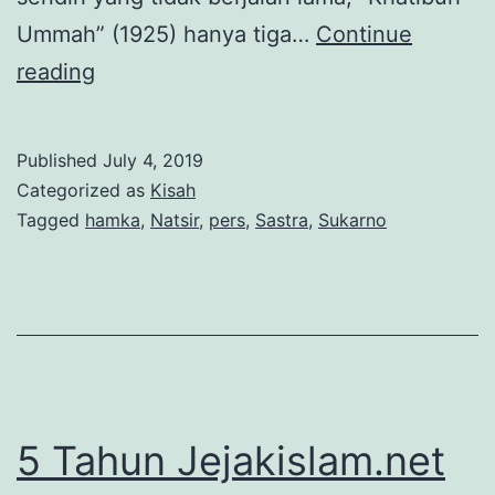
Ummah” (1925) hanya tiga…
Continue
Tulisan
reading
yang
Mempertemukan
Published
July 4, 2019
Hamka
Categorized as
Kisah
Tagged
hamka
,
Natsir
,
pers
,
Sastra
,
Sukarno
5 Tahun Jejakislam.net