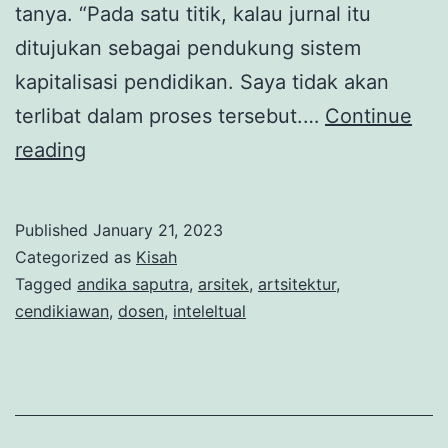
tanya. “Pada satu titik, kalau jurnal itu
ditujukan sebagai pendukung sistem
kapitalisasi pendidikan. Saya tidak akan
terlibat dalam proses tersebut.…
Continue
Islam
reading
dan
Arsitektur:
Published
January 21, 2023
Catatan
Categorized as
Kisah
dan
Tagged
andika saputra
,
arsitek
,
artsitektur
,
cendikiawan
,
dosen
,
inteleltual
Kenangan
Mas
Andika
Saputra