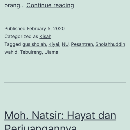
Warisan
orang…
Continue reading
Gus
Sholah
Published
February 5, 2020
Categorized as
Kisah
Tagged
gus sholah
,
Kiyai
,
NU
,
Pesantren
,
Sholahhuddin
wahid
,
Tebuireng
,
Ulama
Moh. Natsir: Hayat dan
Perjuangannya