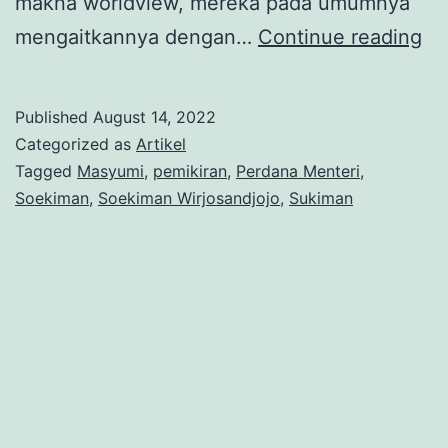
makna worldview, mereka pada umumnya
Ko
mengaitkannya dengan…
Continue reading
Pa
Al
Published
August 14, 2022
So
Categorized as
Artikel
Wi
Tagged
Masyumi
,
pemikiran
,
Perdana Menteri
,
Soekiman
,
Soekiman Wirjosandjojo
,
Sukiman