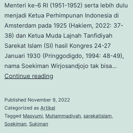
Menteri ke-6 RI (1951-1952) serta lebih dulu
menjadi Ketua Perhimpunan Indonesia di
Amsterdam pada 1925 (Hakiem, 2022: 37-
38) dan Ketua Muda Lajnah Tanfidiyah
Sarekat Islam (SI) hasil Kongres 24-27
Januari 1930 (Pringgodigdo, 1994: 48-49),
nama Soekiman Wirjosandjojo tak bisa…
Peran
Continue reading
Soekiman
Wirjosandjojo
Published
November 9, 2022
di
Categorized as
Artikel
Muhammadiyah
Tagged
Masyumi
,
Muhammadiyah
,
sarekatislam
,
Soekiman
,
Sukiman
￼