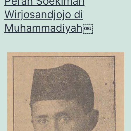
Peran Soekiman
Wirjosandjojo di
Muhammadiyah￼