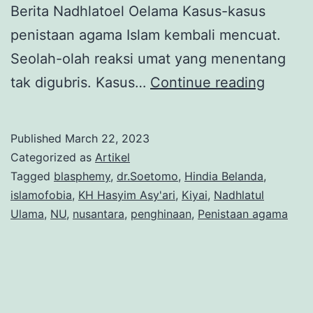
Berita Nadhlatoel Oelama Kasus-kasus
penistaan agama Islam kembali mencuat.
Seolah-olah reaksi umat yang menentang
Nadhlat
tak digubris. Kasus…
Continue reading
Ulama
Melaw
Published
March 22, 2023
Penist
Categorized as
Artikel
Agama
Tagged
blasphemy
,
dr.Soetomo
,
Hindia Belanda
,
islamofobia
,
KH Hasyim Asy'ari
,
Kiyai
,
Nadhlatul
Islam
Ulama
,
NU
,
nusantara
,
penghinaan
,
Penistaan agama