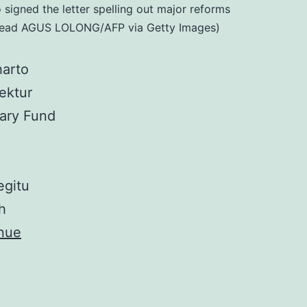
signed the letter spelling out major reforms
ld read AGUS LOLONG/AFP via Getty Images)
harto
ektur
tary Fund
egitu
h
nue