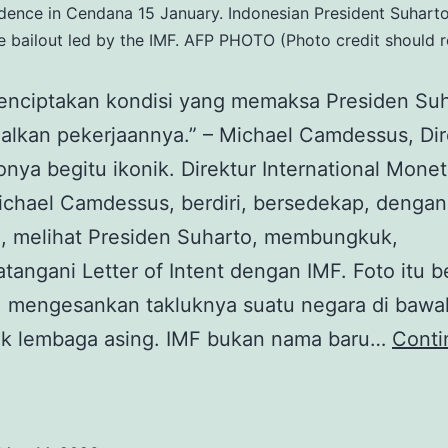
ence in Cendana 15 January. Indonesian President Suharto 
ve bailout led by the IMF. AFP PHOTO (Photo credit shou
enciptakan kondisi yang memaksa Presiden Su
lkan pekerjaannya.” – Michael Camdessus, Dir
onya begitu ikonik. Direktur International Mone
ichael Camdessus, berdiri, bersedekap, dengan
, melihat Presiden Suharto, membungkuk,
angani Letter of Intent dengan IMF. Foto itu b
k, mengesankan takluknya suatu negara di bawa
k lembaga asing. IMF bukan nama baru…
Conti
MF,
Kehancuran
upiah,