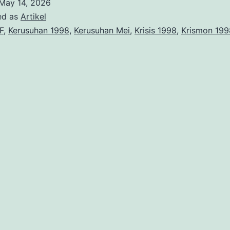
May 14, 2026
dan
ed as
Artikel
ejatuhan
F
,
Kerusuhan 1998
,
Kerusuhan Mei
,
Krisis 1998
,
Krismon 199
uharto