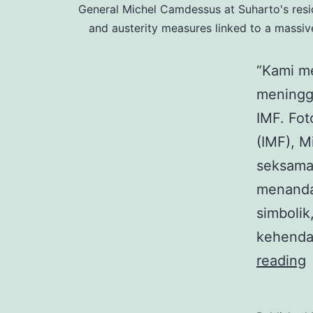
General Michel Camdessus at Suharto's resid
and austerity measures linked to a massi
“Kami m
meningga
IMF. Fot
(IMF), M
seksama
menandat
simboli
kehenda
I
reading
R