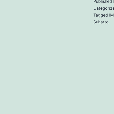
Published
Categoriz
K
Tagged
IM
Suharto
S