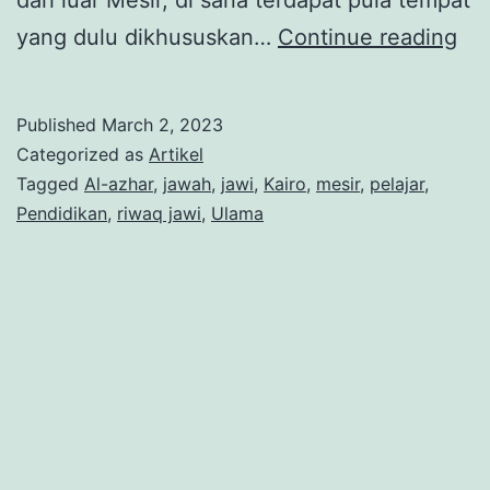
dari luar Mesir, di sana terdapat pula tempat
Sep
yang dulu dikhususkan…
Continue reading
Hik
Ri
Published
March 2, 2023
Jaw
Categorized as
Artikel
Hu
Tagged
Al-azhar
,
jawah
,
jawi
,
Kairo
,
mesir
,
pelajar
,
Pendidikan
,
riwaq jawi
,
Ulama
Mu
Me
di
Kai
(Ba
1)