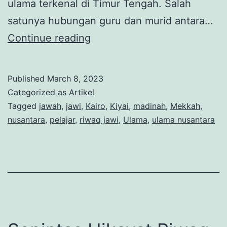
ulama terkenal di Timur Tengah. Salah
satunya hubungan guru dan murid antara…
Sepintas
Continue reading
Hikayat
Riwaq
Published
March 8, 2023
Jawi:
Categorized as
Artikel
Hunian
Tagged
jawah
,
jawi
,
Kairo
,
Kiyai
,
madinah
,
Mekkah
,
nusantara
,
pelajar
,
riwaq jawi
,
Ulama
,
ulama nusantara
Muslim
Melayu
di
Kairo
(Bagian
2)