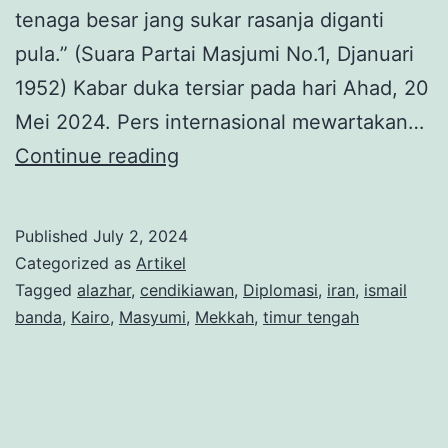
tenaga besar jang sukar rasanja diganti
pula.” (Suara Partai Masjumi No.1, Djanuari
1952) Kabar duka tersiar pada hari Ahad, 20
Mei 2024. Pers internasional mewartakan…
Ismail
Continue reading
Banda:
Antara
Published
July 2, 2024
Medan,
Categorized as
Artikel
Mesir
Tagged
alazhar
,
cendikiawan
,
Diplomasi
,
iran
,
ismail
banda
,
Kairo
,
Masyumi
,
Mekkah
,
timur tengah
dan
Makkah