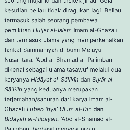
seorang mujahid dan arsitek jihad. Gelar
kesufian beliau tidak diragukan lagi. Beliau
termasuk salah seorang pembawa
pemikiran
Hujjat al-Islām
Imam al-Ghazālī
dan termasuk ulama yang memperkenalkan
tarikat Sammaniyah di bumi Melayu-
Nusantara. ‘Abd al-Shamad al-Palimbani
dikenal sebagai ulama tasawuf melalui dua
karyanya
Hidāyat al-Sālikīn
dan
Siyār al-
Sālikīn
yang keduanya merupakan
terjemahan/saduran dari karya Imam al-
Ghazālī
Lubab Ihyā’ Ulūm al-Dīn
dan
Bidāyah al-Hidāyah.
‘Abd al-Shamad al-
Palimbani berhasil menyesuaikan