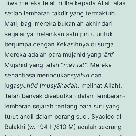
Jiwa mereka telah ridha kepada Allah atas
setiap lembaran takdir yang termaktub.
Mati, bagi mereka bukanlah akhir dari
segalanya melainkan satu pintu untuk
berjumpa dengan Kekasihnya di surga.
Mereka adalah para mujahid yang
‘ārif
.
Mujahid yang telah “
ma’rifat”.
Mereka
senantiasa merindukan
syāhid
dan
juga
syuhūd
(
musyāhadah,
melihat Allah).
Telah banyak disebutkan dalam lembaran-
lembaran sejarah tentang para sufi yang
turut andil dalam perang suci. Syaqieq al-
Balakhi (w. 194 H/810 M) adalah seorang