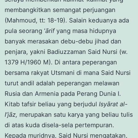
membangkitkan semangat perjuangan
(Mahmoud, tt: 18-19). Salain keduanya ada
pula seorang ‘
ārif
yang masa hidupnya
banyak merasakan debu-debu jihad dan
penjara, yakni Badiuzzaman Said Nursi (w.
1379 H/1960 M). Di antara peperangan
bersama rakyat Utsmani di mana Said Nursi
turut andil adalah peperangan melawan
Rusia dan Armenia pada Perang Dunia I.
Kitab tafsir beliau yang berjudul
Isyārat al-
I’jāz,
merupakan satu karya yang beliau tulis
di atas kuda disela-sela pertempuran.
Kepada muridnya, Said Nursi mengatakan,