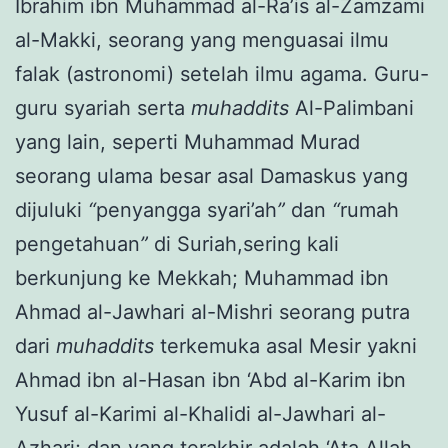
Ibrahim ibn Muhammad al-Ra’is al-Zamzami
al-Makki, seorang yang menguasai ilmu
falak (astronomi) setelah ilmu agama. Guru-
guru syariah serta
muhaddits
Al-Palimbani
yang lain, seperti Muhammad Murad
seorang ulama besar asal Damaskus yang
dijuluki
“
penyangga syari’ah
”
dan
“
rumah
pengetahuan
”
di Suriah,sering kali
berkunjung ke Mekkah; Muhammad ibn
Ahmad al-Jawhari al-Mishri seorang putra
dari
muhaddits
terkemuka asal Mesir yakni
Ahmad ibn al-Hasan ibn ‘Abd al-Karim ibn
Yusuf al-Karimi al-Khalidi al-Jawhari al-
Azhari; dan yang terakhir adalah ‘Ata Allah