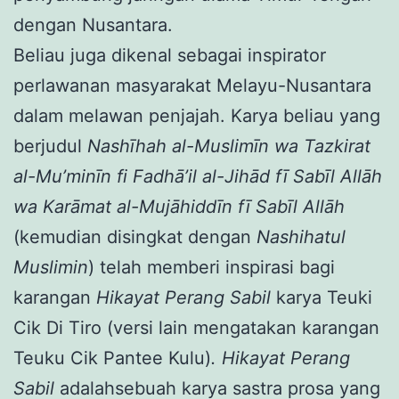
dengan Nusantara.
Beliau juga dikenal sebagai inspirator
perlawanan masyarakat Melayu-Nusantara
dalam melawan penjajah. Karya beliau yang
berjudul
Nashīha
h
al-Muslimīn wa Tazkirat
al-Mu’minīn fi Fad
h
ā’il al-Jihād fī Sabīl Allāh
wa Karāmat al-Mujāhiddīn fī Sabīl Allāh
(kemudian disingkat dengan
Nashiha
tul
Muslimin
) telah memberi inspirasi bagi
karangan
Hikayat Perang Sabil
karya Teuki
Cik Di Tiro (versi lain mengatakan karangan
Teuku Cik Pantee Kulu)
. Hikayat Perang
Sabil
adalahsebuah karya sastra prosa yang