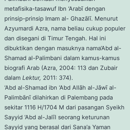
metafisika-tasawuf Ibn ‘Arabī dengan
prinsip-prinsip Imam al- Ghazālī. Menurut
Azyumardi Azra, nama beliau cukup populer
dan disegani di Timur Tengah. Hal ini
dibuktikan dengan masuknya nama‘Abd al-
Shamad al-Palimbani dalam kamus-kamus
biografi Arab (Azra, 2004: 113 dan Zubair
dalam
Lektur,
2011: 374).
‘Abd al-Shamad ibn ‘Abd Allāh al-Jāwī al-
Palimbānī dilahirkan di Palembang pada
sekitar 1116 H/1704 M dari pasangan Syeikh
Sayyid ‘Abd al-Jalīl seorang keturunan
Sayyid yang berasal dari Sana’a Yaman