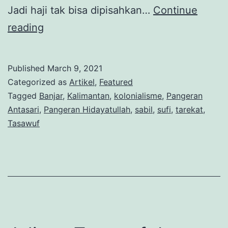
Jadi haji tak bisa dipisahkan…
Continue
Haji
reading
dan
Perlawanan
Published
March 9, 2021
dalam
Categorized as
Artikel
,
Featured
Perang
Tagged
Banjar
,
Kalimantan
,
kolonialisme
,
Pangeran
Antasari
,
Pangeran Hidayatullah
,
sabil
,
sufi
,
tarekat
,
Banjar
Tasawuf
(1859-
1906)