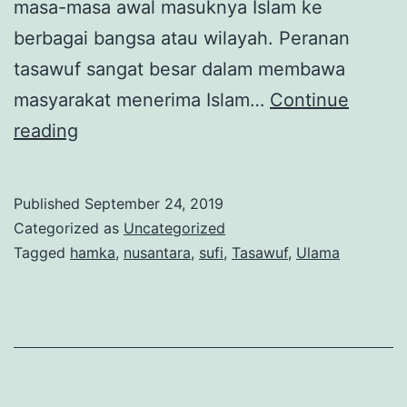
masa-masa awal masuknya Islam ke
berbagai bangsa atau wilayah. Peranan
tasawuf sangat besar dalam membawa
masyarakat menerima Islam…
Continue
Jalinan
reading
Tasawuf
dan
Published
September 24, 2019
Dakwah
Categorized as
Uncategorized
dalam
Tagged
hamka
,
nusantara
,
sufi
,
Tasawuf
,
Ulama
Timbangan
Hamka