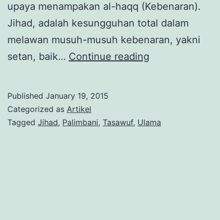
upaya menampakan al-haqq (Kebenaran).
Jihad, adalah kesungguhan total dalam
melawan musuh-musuh kebenaran, yakni
‘ABD
setan, baik…
Continue reading
AL-
SHAMAD
Published
January 19, 2015
AL-
Categorized as
Artikel
PALIMBANI:
Tagged
Jihad
,
Palimbani
,
Tasawuf
,
Ulama
ARSITEK
JIHAD
YANG
‘ARIF