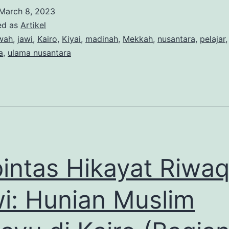
March 8, 2023
ed as
Artikel
wah
,
jawi
,
Kairo
,
Kiyai
,
madinah
,
Mekkah
,
nusantara
,
pelajar
a
,
ulama nusantara
intas Hikayat Riwa
i: Hunian Muslim