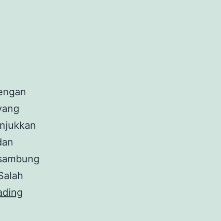
dengan
yang
unjukkan
dan
rsambung
Salah
Sepintas
ading
Hikayat