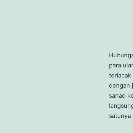
Hubunga
para ul
terlacak
dengan j
sanad k
langsung
satunya