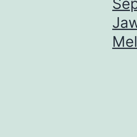
Sep
Jaw
Mel