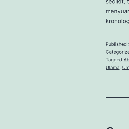
sedikit
menyuara
kronolo
Published
Categoriz
Tagged
Ah
Ulama
,
Um