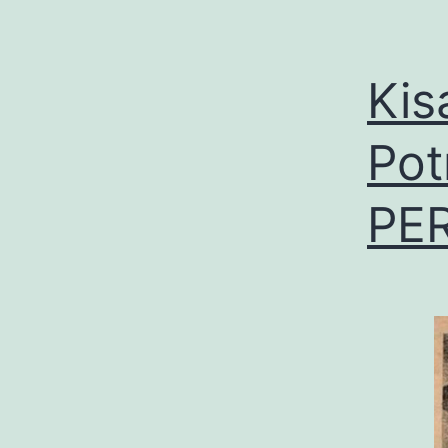
Kis
Pot
PER