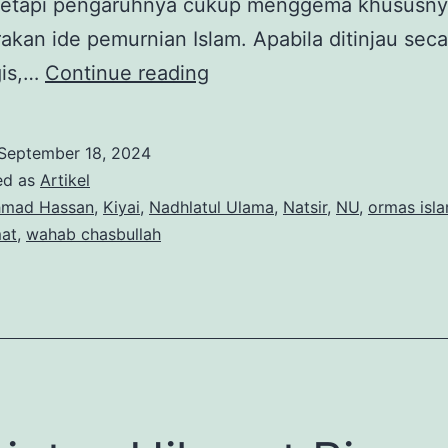
, tetapi pengaruhnya cukup menggema khususn
kan ide pemurnian Islam. Apabila ditinjau seca
Kisah,
gis,…
Continue reading
Kasih,
dan
September 18, 2024
Selisih:
ed as
Artikel
Potret
mad Hassan
,
Kiyai
,
Nadhlatul Ulama
,
Natsir
,
NU
,
ormas isl
at
,
wahab chasbullah
Hubungan
Tokoh
PERSIS
&
NU