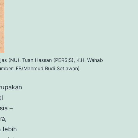
ljas (NU), Tuan Hassan (PERSIS), K.H. Wahab
Sumber: FB/Mahmud Budi Setiawan)
erupakan
al
sia –
ra,
 lebih