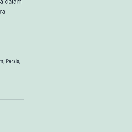
ya dalam
ra
am
,
Persis
,