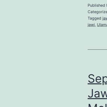
Published
Categoriz
Tagged
ja
jawi
,
Ulam
Sep
Jaw