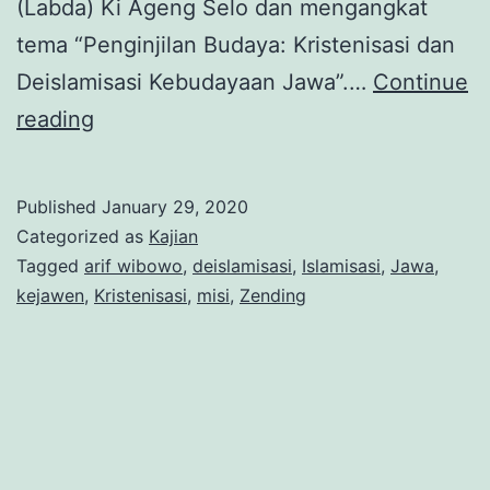
(Labda) Ki Ageng Selo dan mengangkat
tema “Penginjilan Budaya: Kristenisasi dan
Deislamisasi Kebudayaan Jawa”.…
Continue
Pakar
reading
Kebudayaan
Jawa
Published
January 29, 2020
Ungkap
Categorized as
Kajian
Sejarah
Tagged
arif wibowo
,
deislamisasi
,
Islamisasi
,
Jawa
,
kejawen
,
Kristenisasi
,
misi
,
Zending
Penginjilan
dan
Deislamisasi
Kebudayaan
Jawa