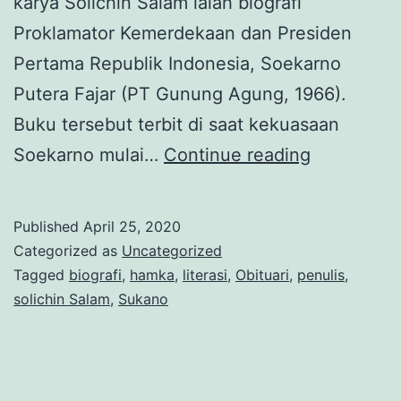
karya Solichin Salam ialah biografi
Proklamator Kemerdekaan dan Presiden
Pertama Republik Indonesia, Soekarno
Putera Fajar (PT Gunung Agung, 1966).
Buku tersebut terbit di saat kekuasaan
Dari
Soekarno mulai…
Continue reading
Buya
Hamka
Published
April 25, 2020
ke
Categorized as
Uncategorized
Sukarno:
Tagged
biografi
,
hamka
,
literasi
,
Obituari
,
penulis
,
solichin Salam
,
Sukano
Solichin
Salam,
Sejarawan
dan