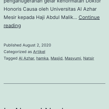
penganugerahan gelar kehormatan Doktor
Honoris Causa oleh Universitas Al Azhar
Mesir kepada Haji Abdul Malik…
Continue
Langkah
reading
Dakwah
Hamka
Published
August 2, 2020
dari
Categorized as
Artikel
Masjid
Tagged
Al Azhar
,
hamka
,
Masjid
,
Masyumi
,
Natsir
Al-
Azhar