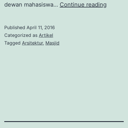
Ir.
dewan mahasiswa…
Continue reading
Ahmad
Noe’ma
Published
April 11, 2016
Peranc
Categorized as
Artikel
Masjid
Tagged
Arsitektur
,
Masjid
Kampus
Pertam
di
Indones