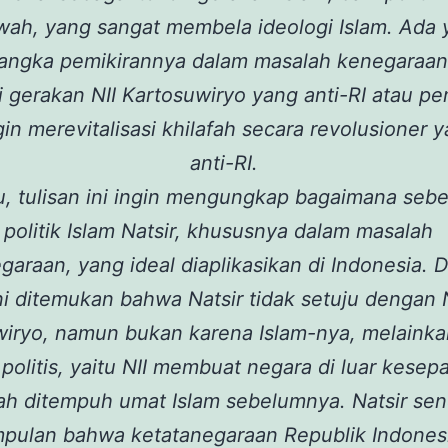
wah, yang sangat membela ideologi Islam. Ada 
ngka pemikirannya dalam masalah kenegaraa
i gerakan NII Kartosuwiryo yang anti-RI atau pe
in merevitalisasi khilafah secara revolusioner 
anti-RI.
u, tulisan ini ingin mengungkap bagaimana seb
politik Islam Natsir, khususnya dalam masalah
garaan, yang ideal diaplikasikan di Indonesia. 
ini ditemukan bahwa Natsir tidak setuju dengan N
wiryo, namun bukan karena Islam-nya, melainka
politis, yaitu NII membuat negara di luar kesep
ah ditempuh umat Islam sebelumnya. Natsir send
mpulan bahwa ketatanegaraan Republik Indones