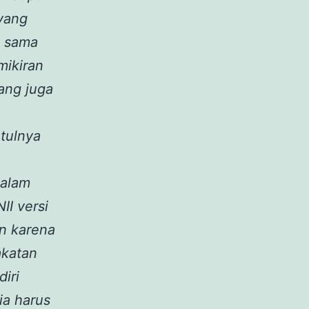
yang
n sama
mikiran
yang juga
etulnya
Dalam
II versi
n karena
akatan
iri
ia harus