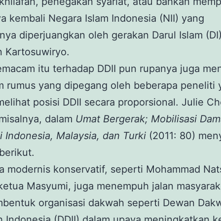
khilafah, penegakan syariat, atau bahkan mem
ya kembali Negara Islam Indonesia (NII) yang
ya diperjuangkan oleh gerakan Darul Islam (DI
 Kartosuwiryo.
macam itu terhadap DDII pun rupanya juga men
 rumus yang dipegang oleh beberapa peneliti 
melihat posisi DDII secara proporsional. Julie C
misalnya, dalam
Umat Bergerak; Mobilisasi Da
di Indonesia, Malaysia, dan Turki
(2011: 80) men
berikut.
 modernis konservatif, seperti Mohammad Nats
ketua Masyumi, juga menempuh jalan masyarakat
bentuk organisasi dakwah seperti Dewan Dak
h Indonesia (DDII) dalam upaya meningkatkan k