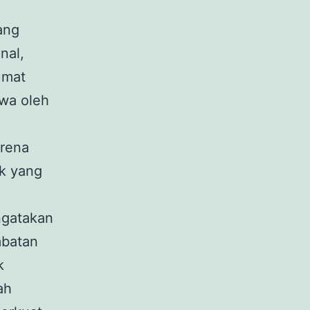
ang
nal,
umat
awa oleh
arena
k yang
ngatakan
mbatan
k
ah