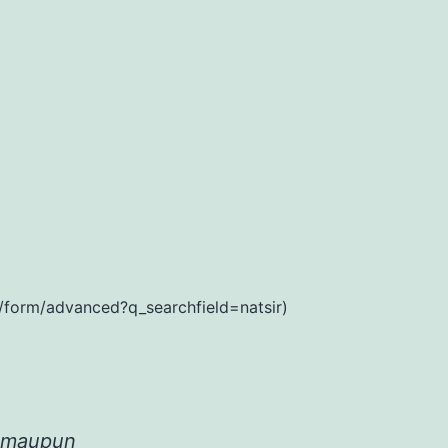
ail/form/advanced?q_searchfield=natsir)
k maupun