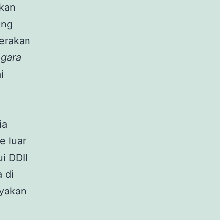
akan
ang
gerakan
egara
i
ia
e luar
i DDII
 di
nyakan