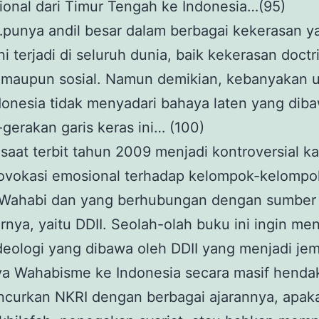
ional dari Timur Tengah ke Indonesia…(95)
punya andil besar dalam berbagai kekerasan y
ni terjadi di seluruh dunia, baik kekerasan doctri
, maupun sosial. Namun demikian, kebanyakan 
donesia tidak menyadari bahaya laten yang dib
gerakan garis keras ini… (100)
 saat terbit tahun 2009 menjadi kontroversial k
provokasi emosional terhadap kelompok-kelompo
 Wahabi dan yang berhubungan dengan sumber
nya, yaitu DDII. Seolah-olah buku ini ingin me
eologi yang dibawa oleh DDII yang menjadi je
a Wahabisme ke Indonesia secara masif henda
curkan NKRI dengan berbagai ajarannya, apak