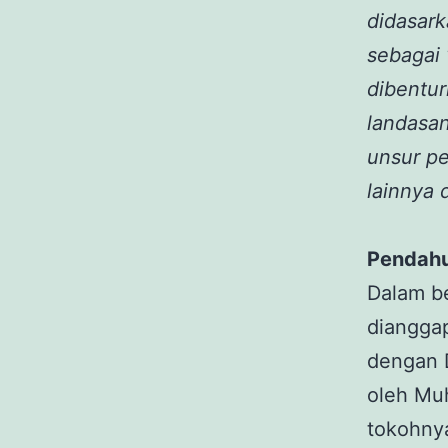
didasark
sebagai 
dibentur
landasan
unsur p
lainnya d
Pendahu
Dalam be
dianggap
dengan D
oleh Muh
tokohny