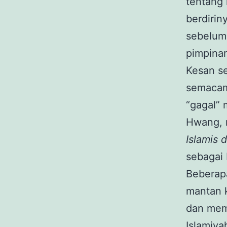
tentang 
berdirin
sebelumn
pimpinan
Kesan se
semacam
“gagal” 
Hwang, 
Islamis 
sebagai 
Beberapa
mantan 
dan mem
Islamiya