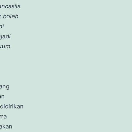
ancasila
k boleh
di
jadi
ukum
yang
an
didirikan
ama
rakan