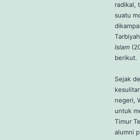
radikal
suatu mo
dikampan
Tarbiyah
Islam
(2
berikut.
Sejak de
kesulita
negeri, 
untuk m
Timur T
alumni 