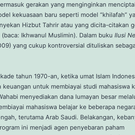
, termasuk gerakan yang menginginkan mencipt
del kekuasaan baru seperti model “khilafah” y
yekan Hizbut Tahrir atau yang dicita-citakan 
 (baca: Ikhwanul Muslimin). Dalam buku
Ilusi N
009) yang cukup kontroversial dituliskan sebaga
kade tahun 1970-an, ketika umat Islam Indones
n keuangan untuk membiayai studi mahasiswa k
Wahabi menyediakan dana lumayan besar melalu
embiayai mahasiswa belajar ke beberapa negara
engah, terutama Arab Saudi. Belakangan, keba
program ini menjadi agen penyebaran paham