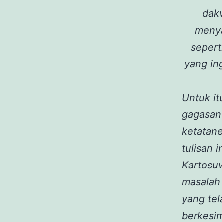
dak
menya
sepert
yang ing
Untuk it
gagasan 
ketatane
tulisan 
Kartosu
masalah 
yang tel
berkesi