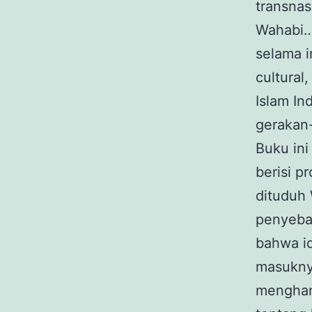
transnas
Wahabi…
selama i
cultural
Islam In
gerakan-
Buku ini
berisi 
dituduh
penyebar
bahwa id
masukny
menghan