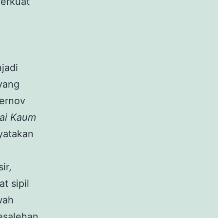
perkuat
)
jadi
yang
hernov
mai Kaum
yatakan
ir,
 sipil
wah
esalehan