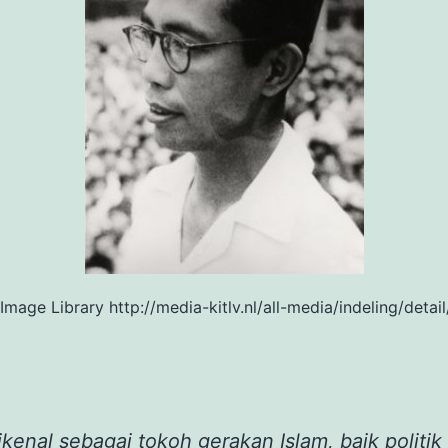
 Image Library http://media-kitlv.nl/all-media/indeling/det
dikenal sebagai tokoh gerakan Islam, baik politi