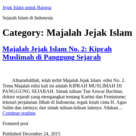
Skip
Jejak Islam untuk Bangsa
to
Sejarah Islam di Indonesia
content
Category:
Majalah Jejak Islam
Majalah Jejak Islam No. 2: Kiprah
Muslimah di Panggung Sejarah
Alhamdulillah, telah terbit Majalah Jejak Islam edisi No. 2.
Tema Majalah edisi kali ini adalah KIPRAH MUSLIMAH DI
PANGGUNG SEJARAH. Simak tulisan Tiar Anwar Bachtiar,
doktor sejarah yang mengangkat tentang Kartini dan Feminisme;
telusuri perjalanan Jilbab di Indonesia; reguk kisah cinta H. Agus
Salim dan istrinya; dan simak tulisan-tulisan lainnya. Silakan…
Majalah
Continue reading
Jejak
Featured post
Islam
No.
Published
December 24, 2015
2: