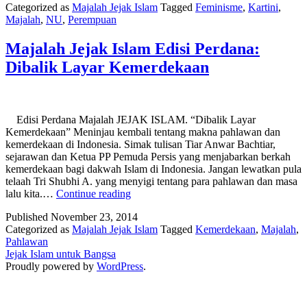
Categorized as
Majalah Jejak Islam
Tagged
Feminisme
,
Kartini
,
Kiprah
Majalah
,
NU
,
Perempuan
Muslimah
di
Majalah Jejak Islam Edisi Perdana:
Panggung
Sejarah
Dibalik Layar Kemerdekaan
Edisi Perdana Majalah JEJAK ISLAM. “Dibalik Layar
Kemerdekaan” Meninjau kembali tentang makna pahlawan dan
kemerdekaan di Indonesia. Simak tulisan Tiar Anwar Bachtiar,
sejarawan dan Ketua PP Pemuda Persis yang menjabarkan berkah
kemerdekaan bagi dakwah Islam di Indonesia. Jangan lewatkan pula
telaah Tri Shubhi A. yang menyigi tentang para pahlawan dan masa
Majalah
lalu kita.…
Continue reading
Jejak
Published
November 23, 2014
Islam
Categorized as
Majalah Jejak Islam
Tagged
Kemerdekaan
,
Majalah
,
Edisi
Pahlawan
Perdana:
Jejak Islam untuk Bangsa
Dibalik
Proudly powered by
WordPress
.
Layar
Kemerdekaan