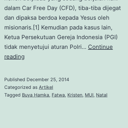
dalam Car Free Day (CFD), tiba-tiba dijegat
dan dipaksa berdoa kepada Yesus oleh
misionaris.[1] Kemudian pada kasus lain,
Ketua Persekutuan Gereja Indonesia (PGI)
tidak menyetujui aturan Polri…
Continue
Di
reading
Balik
Fatwa
Published
December 25, 2014
Buya
Categorized as
Artikel
Hamka
Tagged
Buya Hamka
,
Fatwa
,
Kristen
,
MUI
,
Natal