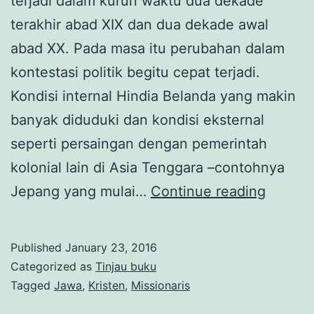
terjadi dalam kurun waktu dua dekade
terakhir abad XIX dan dua dekade awal
abad XX. Pada masa itu perubahan dalam
kontestasi politik begitu cepat terjadi.
Kondisi internal Hindia Belanda yang makin
banyak diduduki dan kondisi eksternal
seperti persaingan dengan pemerintah
kolonial lain di Asia Tenggara –contohnya
Kolonia
Jepang yang mulai…
Continue reading
dan
Kristen
Published
January 23, 2016
di
Categorized as
Tinjau buku
Jawa
Tagged
Jawa
,
Kristen
,
Missionaris