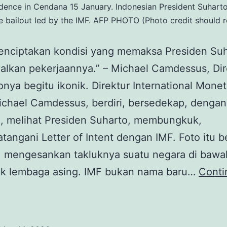
ence in Cendana 15 January. Indonesian President Suharto 
ve bailout led by the IMF. AFP PHOTO (Photo credit shou
enciptakan kondisi yang memaksa Presiden Su
lkan pekerjaannya.” – Michael Camdessus, Dir
onya begitu ikonik. Direktur International Mone
ichael Camdessus, berdiri, bersedekap, dengan
, melihat Presiden Suharto, membungkuk,
angani Letter of Intent dengan IMF. Foto itu b
k, mengesankan takluknya suatu negara di bawa
k lembaga asing. IMF bukan nama baru…
Conti
MF,
Kehancuran
upiah,