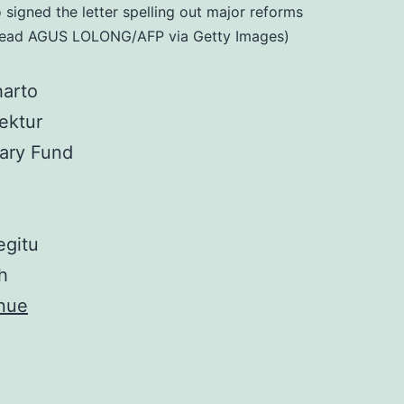
signed the letter spelling out major reforms
ld read AGUS LOLONG/AFP via Getty Images)
harto
ektur
tary Fund
egitu
h
nue