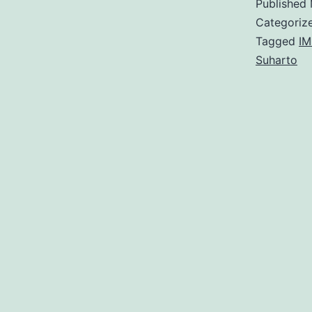
Published
Categoriz
K
Tagged
IM
Suharto
S