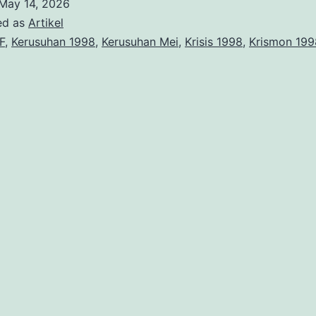
May 14, 2026
dan
ed as
Artikel
ejatuhan
F
,
Kerusuhan 1998
,
Kerusuhan Mei
,
Krisis 1998
,
Krismon 199
uharto