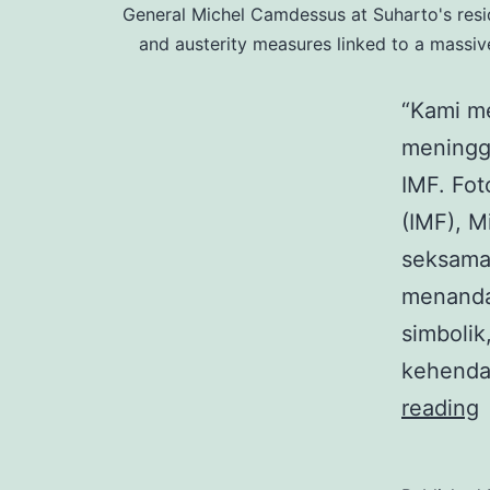
General Michel Camdessus at Suharto's resid
and austerity measures linked to a massi
“Kami m
meningga
IMF. Fot
(IMF), M
seksama
menandat
simboli
kehenda
I
reading
R