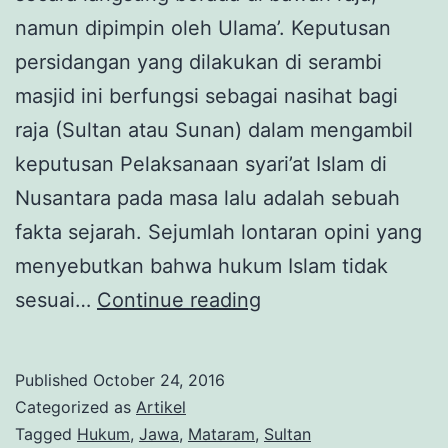
namun dipimpin oleh Ulama’. Keputusan
persidangan yang dilakukan di serambi
masjid ini berfungsi sebagai nasihat bagi
raja (Sultan atau Sunan) dalam mengambil
keputusan Pelaksanaan syari’at Islam di
Nusantara pada masa lalu adalah sebuah
fakta sejarah. Sejumlah lontaran opini yang
menyebutkan bahwa hukum Islam tidak
Pengadilan
sesuai…
Continue reading
Surambi:
Hukum
Published
October 24, 2016
Islam
Categorized as
Artikel
di
Tagged
Hukum
,
Jawa
,
Mataram
,
Sultan