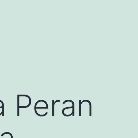
a Peran
ga