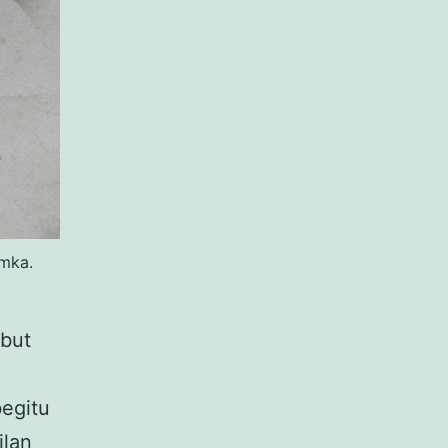
amka.
ebut
egitu
ilan