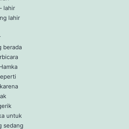
 lahir
g lahir
r
g berada
rbicara
 Hamka
eperti
 karena
yak
erik
ka untuk
ng sedang