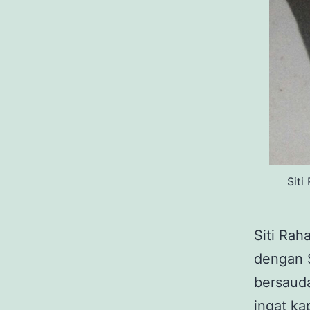
Siti
Siti Rah
dengan 
bersaud
ingat ka