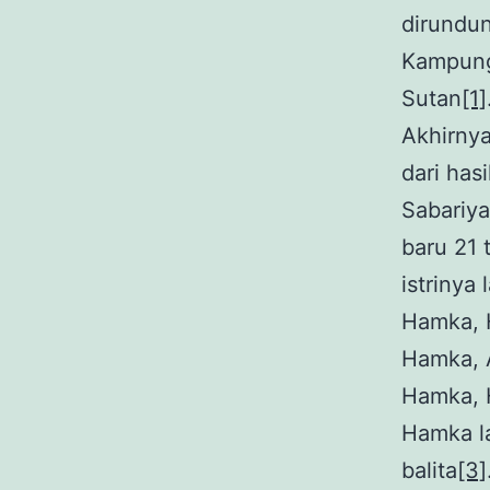
dirundun
Kampung
Sutan
[1]
Akhirnya
dari has
Sabariya
baru 21 
istriny
Hamka, 
Hamka, 
Hamka, 
Hamka l
balita
[3]