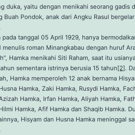
g duka, yaitu dengan menikahi seorang gadis d
 Buah Pondok, anak dari Angku Rasul bergela
.
 pada tanggal 05 April 1929, hanya bermodalk
il menulis roman Minangkabau dengan huruf Ara
h”, Hamka menikahi Siti Raham, saat itu usiany
tahun sementara istrinya berusia 15 tahun
[2]
. Da
a lah, Hamka memperoleh 12 anak bernama Hisy
Husna Hamka, Zaki Hamka, Rusydi Hamka, Fac
Azizah Hamka, Irfan Hamka, Aliyah Hamka, Fat
Hilmi Hamka, Afif Hamka dan Shaqib Hamka. D
ainnya, Hisyam dan Husna Hamka meninggal sa
.