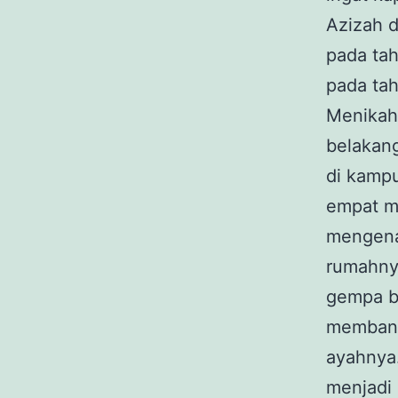
Azizah d
pada ta
pada ta
Menikah
belakan
di kamp
empat m
mengenai
rumahny
gempa b
membang
ayahnya
menjadi 