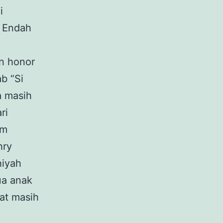
i
r Endah
an honor
b “Si
a masih
ri
am
hry
hiyah
ua anak
at masih