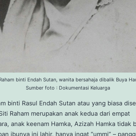
 Raham binti Endah Sutan, wanita bersahaja dibalik Buya H
Sumber foto : Dokumentasi Keluarga
am binti Rasul Endah Sutan atau yang biasa dis
Siti Raham merupakan anak kedua dari empat
ara, anak keenam Hamka, Azizah Hamka tidak b
pan ibunya ini lahir, hanya ingat “ummi” – pangg