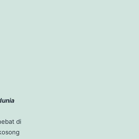
dunia
hebat di
 kosong