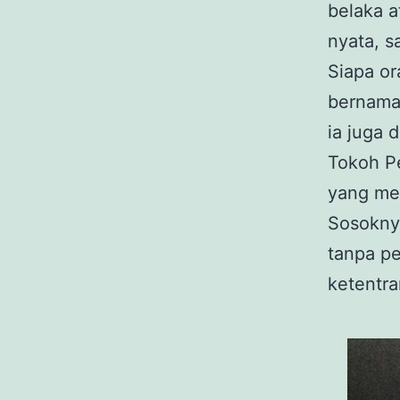
belaka 
nyata, s
Siapa or
bernama
ia juga 
Tokoh P
yang men
Sosoknya
tanpa p
ketentra