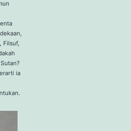
amun
lenta
rdekaan,
 Filsuf,
dakah
 Sutan?
rarti ia
entukan.