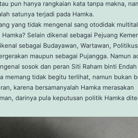
atau pun hanya rangkaian kata tanpa makna, n
alah satunya terjadi pada Hamka.
ang yang tidak mengenal sang otodidak multita
 Hamka? Selain dikenal sebagai Pejuang Keme
dikenal sebagai Budayawan, Wartawan, Politikus,
ergerakan maupun sebagai Pujangga. Namun a
genal sosok dan peran Siti Raham binti Endah
 memang tidak begitu terlihat, namun bukan be
eran, karena bersamanyalah Hamka merasakan
man, darinya pula keputusan politik Hamka dit