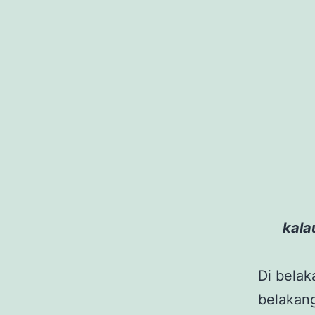
kala
Di belak
belakan