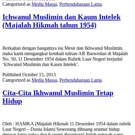
Categorized as
Media Massa
,
Perbendaharaan Lama
Kabar
Bendera
Islam
Ichwanul Muslimin dan Kaum Intelek
tahun
(Majalah Hikmah tahun 1954)
1924)
Berkaitan dengan hangatnya isu Mesir dan Ikhwanul Muslimin,
maka kami mengangkat kembali tulisan AR Baswedan di Majalah
No. 50, 11 Desember 1954 dalam Rubrik Luar Negeri berjudul
‘Ichwanul Muslimin dan Kaum Intelek’.
Published
October 15, 2013
Categorized as
Media Massa
,
Perbendaharaan Lama
Cita-Cita Ikhwanul Muslimin Tetap
Hidup
Oleh : HAMKA (Majalah Hikmah 11 Desember 1954 dalam rubrik
Luar Negeri – Dunia Islam) Seseorang dibuang seumur hidup
dengan kerja paksa dan 6 orang digantung! Inilah putusah yang