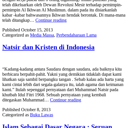
telah dikeluarkan oleh Dewan Revolusi Mesir terhadap pemimpin-
pemimpin Al Ikhwan Al Muslimun. dalam pada itu disiarkanlah
kabar -kabar bahwasannya Ikhwan hendak berontak. Di mana-mana
Cita-
telah ditangkap…
Continue reading
Cita
Published
October 15, 2013
Ikhwanul
Categorized as
Media Massa
,
Perbendaharaan Lama
Muslimin
Tetap
Hidup
Natsir dan Kristen di Indonesia
“Kadang-kadang antara Saudara dengan saudara, ada baiknya kita
berbicara berpahit-pahit. Yakni yang demikian tidaklah dapat kami
lihatkan saja sambil berpangku tangan . Sebab kalau ada harta yang
kami cintai lebih dari segala-galanya itu, ialah agama dan keimanan
kami.” Itulah sepenggal pernyataan dari Muhammad Natsir pada
khutbah Idul Fitri 1968. Sebuah pernyataan yang kembali
Natsir
ditegaskan Muhammad…
Continue reading
dan
Published
October 8, 2013
Kristen
Categorized as
Buku Lawas
di
Indonesia
Islam Sebagai Dasar Negara : Seruan