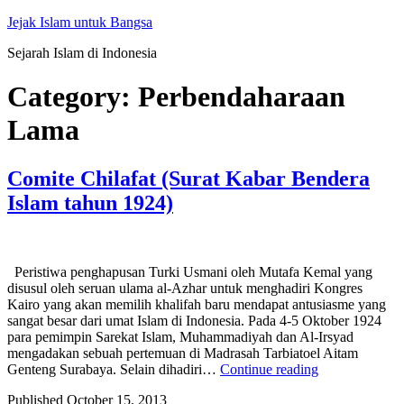
Skip
Jejak Islam untuk Bangsa
to
Sejarah Islam di Indonesia
content
Category:
Perbendaharaan
Lama
Comite Chilafat (Surat Kabar Bendera
Islam tahun 1924)
Peristiwa penghapusan Turki Usmani oleh Mutafa Kemal yang
disusul oleh seruan ulama al-Azhar untuk menghadiri Kongres
Kairo yang akan memilih khalifah baru mendapat antusiasme yang
sangat besar dari umat Islam di Indonesia. Pada 4-5 Oktober 1924
para pemimpin Sarekat Islam, Muhammadiyah dan Al-Irsyad
mengadakan sebuah pertemuan di Madrasah Tarbiatoel Aitam
Comite
Genteng Surabaya. Selain dihadiri…
Continue reading
Chilafat
Published
October 15, 2013
(Surat