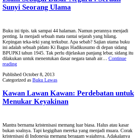
Sunyi Seorang Ulama
Buku ini tipis. tak sampai 44 halaman. Namun perannya menjadi
penting. Ia menjadi sebuah mata rantai sejarah yang hilang.
Kepingan teka-teki yang terkubur. Apa sebab? Sajian utama buku
ini adalah sebuah pidato Ki Bagus Hadikusumo di depan sidang
BPUPKI tahun 1945. Tak perlu dijelaskan panjang lebar, sidang itu
dilakukan untuk menentukan dasar negara tanah air…
Continue
Islam
reading
Sebagai
Published
October 8, 2013
Dasar
Categorized as
Buku Lawas
Negara
:
Seruan
Kawan Lawan Kawan: Perdebatan untuk
Sunyi
Menukar Keyakinan
Seorang
Ulama
Mantra bernama kristenisasi memang luar biasa. Halus atau kasar
bukan soalnya. Tapi kegigihan mereka yang menjadi muara. Corak
kristenisasi di Indonesia memang beragam wajahnya. Adakalanya