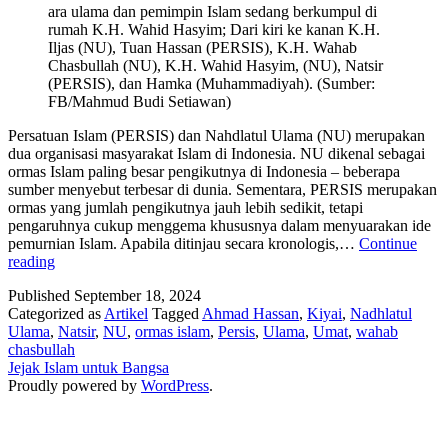
ara ulama dan pemimpin Islam sedang berkumpul di
rumah K.H. Wahid Hasyim; Dari kiri ke kanan K.H.
Iljas (NU), Tuan Hassan (PERSIS), K.H. Wahab
Chasbullah (NU), K.H. Wahid Hasyim, (NU), Natsir
(PERSIS), dan Hamka (Muhammadiyah). (Sumber:
FB/Mahmud Budi Setiawan)
Persatuan Islam (PERSIS) dan Nahdlatul Ulama (NU) merupakan
dua organisasi masyarakat Islam di Indonesia. NU dikenal sebagai
ormas Islam paling besar pengikutnya di Indonesia – beberapa
sumber menyebut terbesar di dunia. Sementara, PERSIS merupakan
ormas yang jumlah pengikutnya jauh lebih sedikit, tetapi
pengaruhnya cukup menggema khususnya dalam menyuarakan ide
pemurnian Islam. Apabila ditinjau secara kronologis,…
Continue
Kisah,
reading
Kasih,
Published
September 18, 2024
dan
Categorized as
Artikel
Tagged
Ahmad Hassan
,
Kiyai
,
Nadhlatul
Selisih:
Ulama
,
Natsir
,
NU
,
ormas islam
,
Persis
,
Ulama
,
Umat
,
wahab
Potret
chasbullah
Hubungan
Jejak Islam untuk Bangsa
Tokoh
Proudly powered by
WordPress
.
PERSIS
&
NU