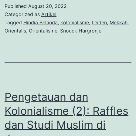
di
Published
August 20, 2022
Mekkah:
Categorized as
Artikel
Politik
Tagged
Hindia Belanda
,
kolonialisme
,
Leiden
,
Mekkah
,
Orientalis
,
Orientalisme
,
Snouck Hurgronje
(dan)
Memeluk
Islam
(Bagian
1)
Pengetauan dan
Kolonialisme (2): Raffles
dan Studi Muslim di