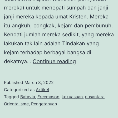
mereka) untuk menepati sumpah dan janji-
janji mereka kepada umat Kristen. Mereka
itu angkuh, congkak, kejam dan pembunuh.
Kendati jumlah mereka sedikit, yang mereka
lakukan tak lain adalah Tindakan yang
kejam terhadap berbagai bangsa di
Pengetahuan
dekatnya…
Continue reading
dan
Kolonialisme
Published
March 8, 2022
(1):
Categorized as
Artikel
V.O.C.
Tagged
Batavia
,
Freemason
,
kekuasaan
,
nusantara
,
Orientalisme
,
Pengetahuan
dan
Muslim