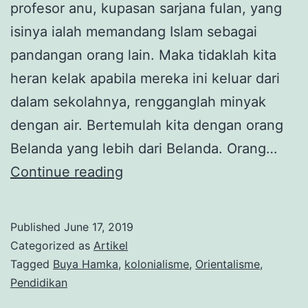
profesor anu, kupasan sarjana fulan, yang
isinya ialah memandang Islam sebagai
pandangan orang lain. Maka tidaklah kita
heran kelak apabila mereka ini keluar dari
dalam sekolahnya, rengganglah minyak
dengan air. Bertemulah kita dengan orang
Belanda yang lebih dari Belanda. Orang…
Pendidikan
Continue reading
Kolonial
di
Published
June 17, 2019
Mata
Categorized as
Artikel
Buya
Tagged
Buya Hamka
,
kolonialisme
,
Orientalisme
,
Pendidikan
Hamka