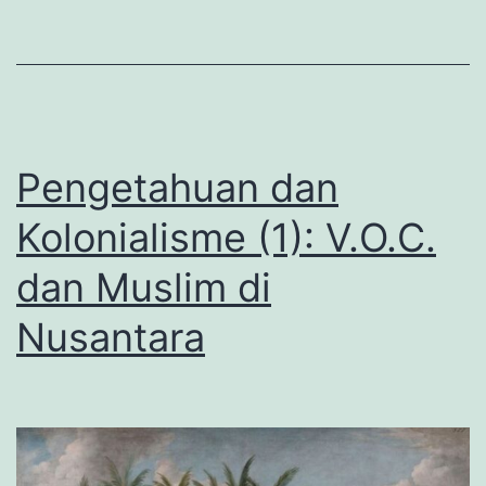
Muslim
di
Jawa
Pengetahuan dan
Kolonialisme (1): V.O.C.
dan Muslim di
Nusantara