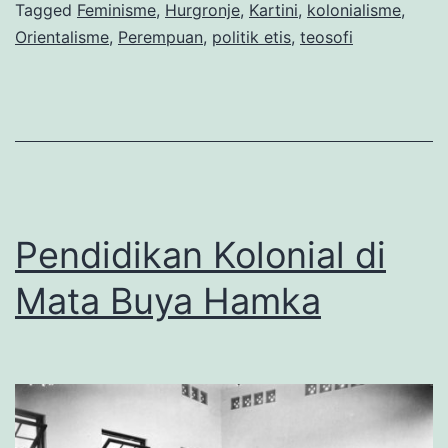
Teosofi
Tagged
Feminisme
,
Hurgronje
,
Kartini
,
kolonialisme
,
Orientalisme
,
Perempuan
,
politik etis
,
teosofi
dan
Snouck
Hurgronje
–
Bag.4
(Habis)
Pendidikan Kolonial di
Mata Buya Hamka