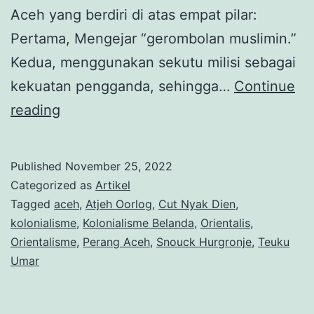
Aceh yang berdiri di atas empat pilar:
Pertama, Mengejar “gerombolan muslimin.”
Kedua, menggunakan sekutu milisi sebagai
kekuatan pengganda, sehingga…
Continue
Perjuangan
reading
Teuku
Umar:
Published
November 25, 2022
‘Pengkhianatan’
Categorized as
Artikel
Teuku
Tagged
aceh
,
Atjeh Oorlog
,
Cut Nyak Dien
,
kolonialisme
,
Kolonialisme Belanda
,
Orientalis
,
Umar
Orientalisme
,
Perang Aceh
,
Snouck Hurgronje
,
Teuku
(3)
Umar