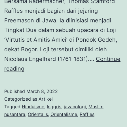
Bersama Radermacher, Thomas Stamford
Raffles menjadi bagian dari jejaring
Freemason di Jawa. Ia diinisiasi menjadi
Tingkat Dua dalam sebuah upacara di Loji
‘Virtutis et Amitis Amici’ di Pondok Gedeh,
dekat Bogor. Loji tersebut dimiliki oleh
Nicolaus Engelhard (1761-1831).…
Continue
Pengetauan
reading
dan
Kolonialisme
Published
March 8, 2022
(2):
Categorized as
Artikel
Raffles
Tagged
Hinduisme
,
Inggris
,
javanologi
,
Muslim
,
nusantara
,
Orientalis
,
Orientalisme
,
Raffles
dan
Studi