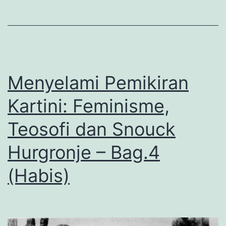
di
Nusantara
Menyelami Pemikiran
Kartini: Feminisme,
Teosofi dan Snouck
Hurgronje – Bag.4
(Habis)