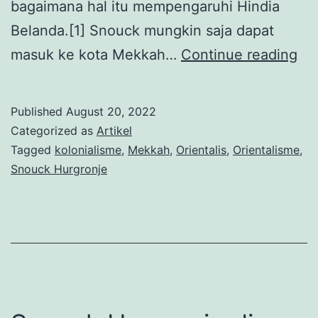
bagaimana hal itu mempengaruhi Hindia
Belanda.[1] Snouck mungkin saja dapat
Sn
masuk ke kota Mekkah…
Continue reading
Hu
di
Published
August 20, 2022
Me
Categorized as
Artikel
Pol
Tagged
kolonialisme
,
Mekkah
,
Orientalis
,
Orientalisme
,
Snouck Hurgronje
(da
Me
Isl
(B
2)