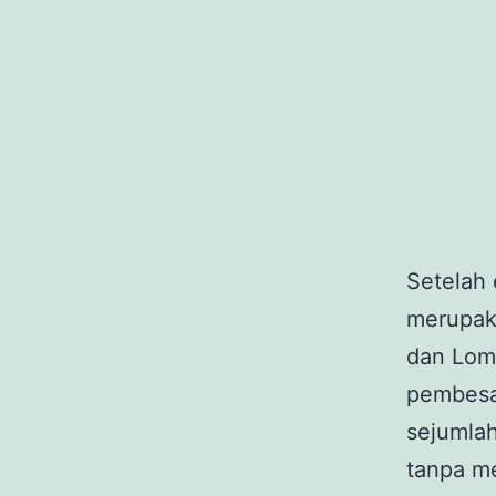
Setelah
merupaka
dan Lomb
pembesar
sejumlah
tanpa m