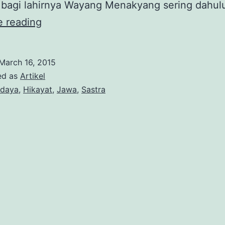
i bagi lahirnya Wayang Menakyang sering dahu
Cerita
e reading
Menak:
Warisan
March 16, 2015
Budaya
ed as
Artikel
Islam
daya
,
Hikayat
,
Jawa
,
Sastra
di
Indonesia