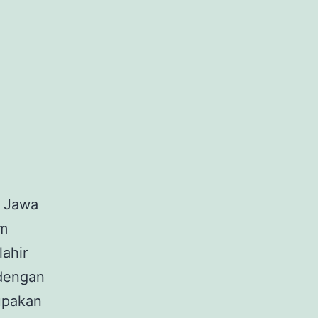
g Jawa
um
lahir
 dengan
upakan