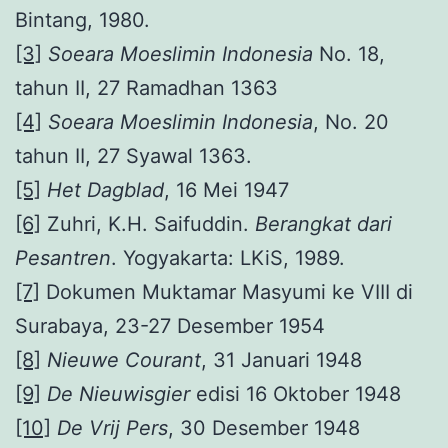
Bintang, 1980.
[3]
Soeara Moeslimin Indonesia
No. 18,
tahun II, 27 Ramadhan 1363
[4]
Soeara Moeslimin Indonesia
, No. 20
tahun II, 27 Syawal 1363.
[5]
Het Dagblad
, 16 Mei 1947
[6]
Zuhri, K.H. Saifuddin.
Berangkat dari
Pesantren
. Yogyakarta: LKiS, 1989.
[7]
Dokumen Muktamar Masyumi ke VIII di
Surabaya, 23-27 Desember 1954
[8]
Nieuwe Courant
, 31 Januari 1948
[9]
De Nieuwisgier
edisi 16 Oktober 1948
[10]
De Vrij Pers
, 30 Desember 1948