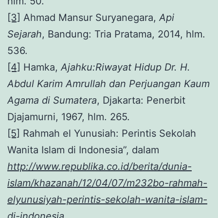
hlm. 50.
[3]
Ahmad Mansur Suryanegara,
Api
Sejarah
, Bandung: Tria Pratama, 2014, hlm.
536.
[4]
Hamka,
Ajahku:
Riwayat Hidup Dr. H.
Abdul Karim Amrullah dan Perjuangan Kaum
Agama di Sumatera
, Djakarta: Penerbit
Djajamurni, 1967, hlm. 265.
[5]
Rahmah el Yunusiah: Perintis Sekolah
Wanita Islam di Indonesia”, dalam
http://www.republika.co.id/berita/dunia-
islam/khazanah/12/04/07/m232bo-rahmah-
elyunusiyah-perintis-sekolah-wanita-islam-
di-indonesia
.